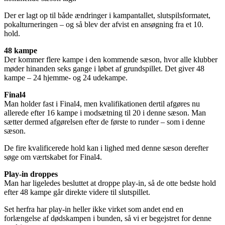
Der er lagt op til både ændringer i kampantallet, slutspilsformatet,
pokalturneringen – og så blev der afvist en ansøgning fra et 10.
hold.
48 kampe
Der kommer flere kampe i den kommende sæson, hvor alle klubber
møder hinanden seks gange i løbet af grundspillet. Det giver 48
kampe – 24 hjemme- og 24 udekampe.
Final4
Man holder fast i Final4, men kvalifikationen dertil afgøres nu
allerede efter 16 kampe i modsætning til 20 i denne sæson. Man
sætter dermed afgørelsen efter de første to runder – som i denne
sæson.
De fire kvalificerede hold kan i lighed med denne sæson derefter
søge om værtskabet for Final4.
Play-in droppes
Man har ligeledes besluttet at droppe play-in, så de otte bedste hold
efter 48 kampe går direkte videre til slutspillet.
Set herfra har play-in heller ikke virket som andet end en
forlængelse af dødskampen i bunden, så vi er begejstret for denne