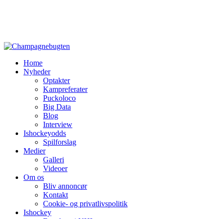
Home
Nyheder
Optakter
Kampreferater
Puckoloco
Big Data
Blog
Interview
Ishockeyodds
Spilforslag
Medier
Galleri
Videoer
Om os
Bliv annoncør
Kontakt
Cookie- og privatlivspolitik
Ishockey