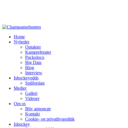
Home
Nyheder
Optakter
Kampreferater
Puckoloco
Big Data
Blog
Interview
Ishockeyodds
Spilforslag
Medier
Galleri
Videoer
Om os
Bliv annoncør
Kontakt
Cookie- og privatlivspolitik
Ishockey