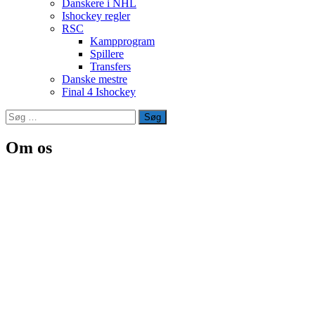
Danskere i NHL
Ishockey regler
RSC
Kampprogram
Spillere
Transfers
Danske mestre
Final 4 Ishockey
Søg
efter:
Om os