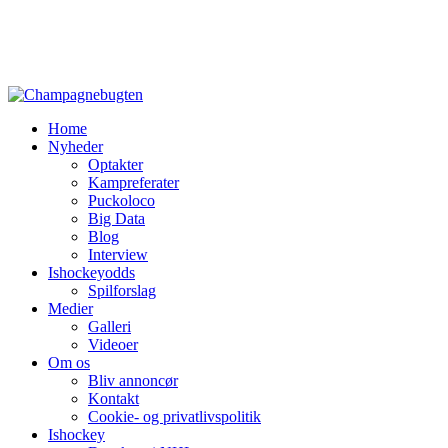
Home
Nyheder
Optakter
Kampreferater
Puckoloco
Big Data
Blog
Interview
Ishockeyodds
Spilforslag
Medier
Galleri
Videoer
Om os
Bliv annoncør
Kontakt
Cookie- og privatlivspolitik
Ishockey