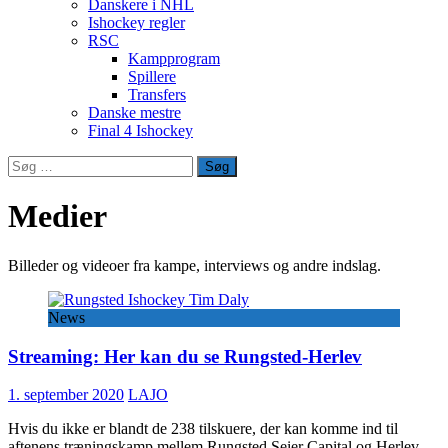
Danskere i NHL
Ishockey regler
RSC
Kampprogram
Spillere
Transfers
Danske mestre
Final 4 Ishockey
Søg
efter:
Medier
Billeder og videoer fra kampe, interviews og andre indslag.
News
Streaming: Her kan du se Rungsted-Herlev
1. september 2020
LAJO
Hvis du ikke er blandt de 238 tilskuere, der kan komme ind til
aftenens træningskamp mellem Rungsted Seier Capital og Herlev