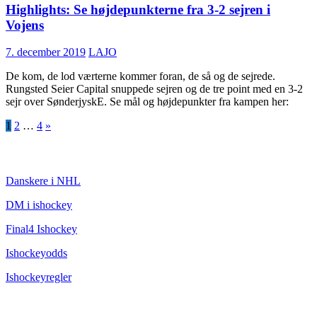
Highlights: Se højdepunkterne fra 3-2 sejren i
Vojens
7. december 2019
LAJO
De kom, de lod værterne kommer foran, de så og de sejrede.
Rungsted Seier Capital snuppede sejren og de tre point med en 3-2
sejr over SønderjyskE. Se mål og højdepunkter fra kampen her:
Indlægsinddeling
1
2
…
4
»
ISHOCKEY
Danskere i NHL
DM i ishockey
Final4 Ishockey
Ishockeyodds
Ishockeyregler
CHAMPAGNEBUGTEN