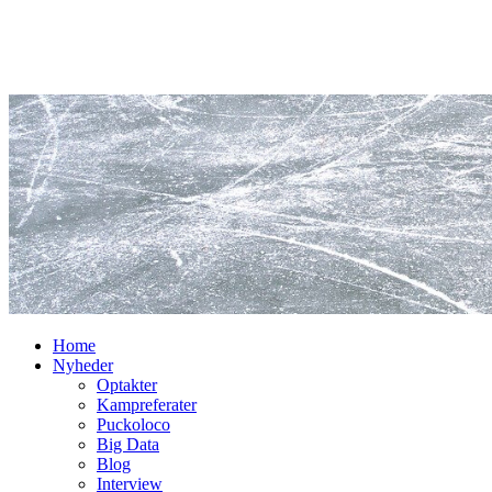
Home
Nyheder
Optakter
Kampreferater
Puckoloco
Big Data
Blog
Interview