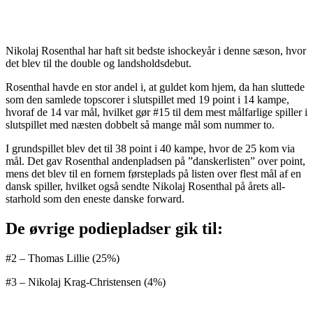
Nikolaj Rosenthal har haft sit bedste ishockeyår i denne sæson, hvor
det blev til the double og landsholdsdebut.
Rosenthal havde en stor andel i, at guldet kom hjem, da han sluttede
som den samlede topscorer i slutspillet med 19 point i 14 kampe,
hvoraf de 14 var mål, hvilket gør #15 til dem mest målfarlige spiller i
slutspillet med næsten dobbelt så mange mål som nummer to.
I grundspillet blev det til 38 point i 40 kampe, hvor de 25 kom via
mål. Det gav Rosenthal andenpladsen på ”danskerlisten” over point,
mens det blev til en fornem førsteplads på listen over flest mål af en
dansk spiller, hvilket også sendte Nikolaj Rosenthal på årets all-
starhold som den eneste danske forward.
De øvrige podiepladser gik til:
#2 – Thomas Lillie (25%)
#3 – Nikolaj Krag-Christensen (4%)