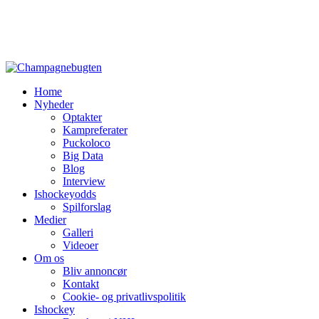
Home
Nyheder
Optakter
Kampreferater
Puckoloco
Big Data
Blog
Interview
Ishockeyodds
Spilforslag
Medier
Galleri
Videoer
Om os
Bliv annoncør
Kontakt
Cookie- og privatlivspolitik
Ishockey