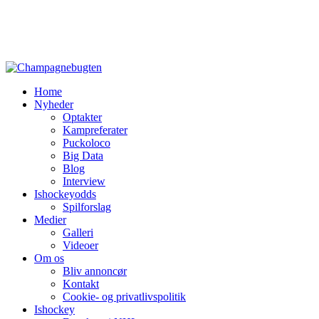
Home
Nyheder
Optakter
Kampreferater
Puckoloco
Big Data
Blog
Interview
Ishockeyodds
Spilforslag
Medier
Galleri
Videoer
Om os
Bliv annoncør
Kontakt
Cookie- og privatlivspolitik
Ishockey