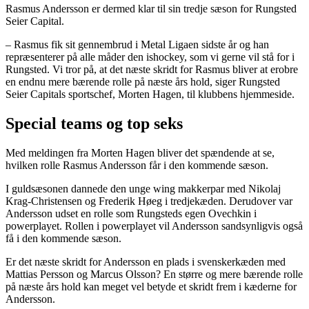
Rasmus Andersson er dermed klar til sin tredje sæson for Rungsted
Seier Capital.
– Rasmus fik sit gennembrud i Metal Ligaen sidste år og han
repræsenterer på alle måder den ishockey, som vi gerne vil stå for i
Rungsted. Vi tror på, at det næste skridt for Rasmus bliver at erobre
en endnu mere bærende rolle på næste års hold, siger Rungsted
Seier Capitals sportschef, Morten Hagen, til klubbens hjemmeside.
Special teams og top seks
Med meldingen fra Morten Hagen bliver det spændende at se,
hvilken rolle Rasmus Andersson får i den kommende sæson.
I guldsæsonen dannede den unge wing makkerpar med Nikolaj
Krag-Christensen og Frederik Høeg i tredjekæden. Derudover var
Andersson udset en rolle som Rungsteds egen Ovechkin i
powerplayet. Rollen i powerplayet vil Andersson sandsynligvis også
få i den kommende sæson.
Er det næste skridt for Andersson en plads i svenskerkæden med
Mattias Persson og Marcus Olsson? En større og mere bærende rolle
på næste års hold kan meget vel betyde et skridt frem i kæderne for
Andersson.