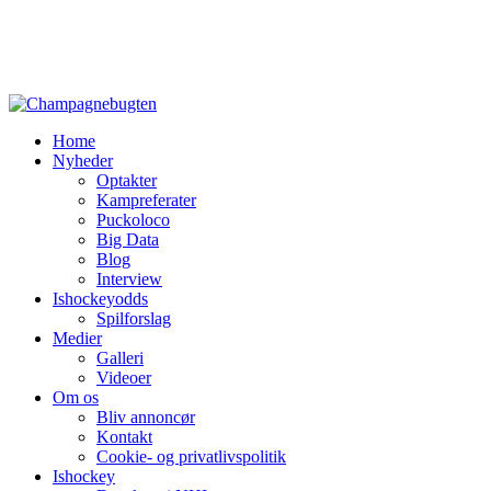
Home
Nyheder
Optakter
Kampreferater
Puckoloco
Big Data
Blog
Interview
Ishockeyodds
Spilforslag
Medier
Galleri
Videoer
Om os
Bliv annoncør
Kontakt
Cookie- og privatlivspolitik
Ishockey