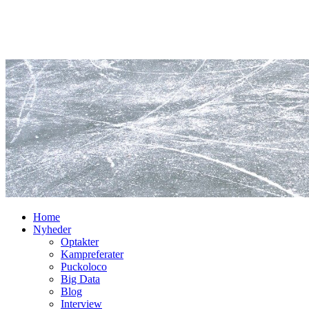
Home
Nyheder
Optakter
Kampreferater
Puckoloco
Big Data
Blog
Interview