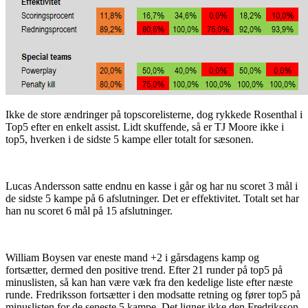
Ikke de store ændringer på topscorelisterne, dog rykkede Rosenthal i
Top5 efter en enkelt assist. Lidt skuffende, så er TJ Moore ikke i
top5, hverken i de sidste 5 kampe eller totalt for sæsonen.
Lucas Andersson satte endnu en kasse i går og har nu scoret 3 mål i
de sidste 5 kampe på 6 afslutninger. Det er effektivitet. Totalt set har
han nu scoret 6 mål på 15 afslutninger.
William Boysen var eneste mand +2 i gårsdagens kamp og
fortsætter, dermed den positive trend. Efter 21 runder på top5 på
minuslisten, så kan han være væk fra den kedelige liste efter næste
runde. Fredriksson fortsætter i den modsatte retning og fører top5 på
minuslisten for de seneste 5 kampe. Det ligner ikke den Fredriksson