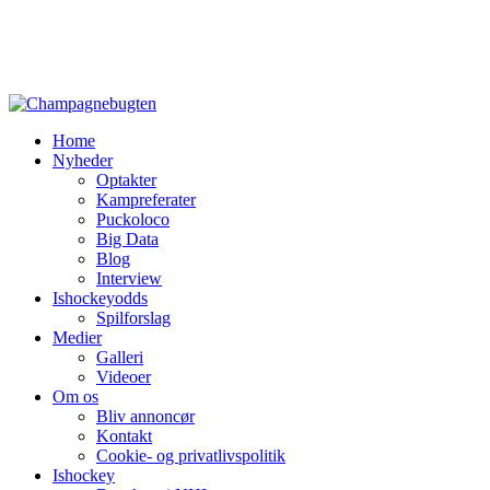
Home
Nyheder
Optakter
Kampreferater
Puckoloco
Big Data
Blog
Interview
Ishockeyodds
Spilforslag
Medier
Galleri
Videoer
Om os
Bliv annoncør
Kontakt
Cookie- og privatlivspolitik
Ishockey