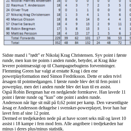
Sidste mand i ”rødt” er Nikolaj Krag Christensen. Syv point i første
runde, men kun tre points i anden runde, betyder, at Krag ikke
leverer pointmæssigt op til Champagnebugtens forventninger.
Flemming Green har valgt at erstatte Krag i den ene
powerplayformation med Simon Fredriksson. Dette er uden tvivl
årsagen til pointnedgangen. I første runde blev det til fem point i
powerplay, men det i anden runde blev det kun til en assist.
Også Robin Bergman har en nedgående formkurve. Han lavede 11
point i første runde og ”kun” otte point i anden runde.
Andersson når lige sit mål på 0,62 point per kamp. Den væsentligste
årsag er Andersson deltagelse i svensker-powerplayet, hvor han har
lavet fem af sine 12 point.
Dermed er tredjekæden nede på at have scoret seks mål og lavet 10
assist i 18 kampe i fem mod fem. Alle angribere i tredjekæden har
minus i deres plus/minus statistik.