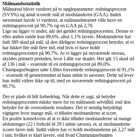
Målmandsstatistik
Målmænd bliver vurderet på to nøgleparametre: redningsprocent
(SVS%) og antal scorede mål af modstanderen (GAA). Inden
sæsonstart havde vi vurderet, at målmandsteamet ville have en
redningsprocent på 90,7% og en GAA på 2,70.
Lige nu ligger vi under, når det gælder redningsprocenten. Denne er
efter anden runde kun 89,6%. altså 1,1% lavere. Modstanderne har
haft 389 skud på mål, så den dårligere redningsprocent betyder, at vi
har lukket fire mål flere ind, end hvis vi have holdt
redningsprocenten på 90,7%. At vi ligger på nuværende niveau,
skyldes primært perioden, hvor Lillie var skadet. Her gik 15 skud ud
af 136 i mål – svarende til en redningsprocent på 89,0%.
Champagnebugten satte Lillies forventede redningsprocent til 91,1%
– svarende til gennemsnittet af hans sidste to sæsoner. Dette tal lever
han indtil videre ikke op til, med en nuværende redningsprocent på
90,7%.
Der er plads til lidt forbedring. Når dette er sagt, så betyder
redningsprocenten måske mere for en målmands selvtillid, end den
betyder for de overordnede resultater. Det er nemlig betydeligt
vigtigere hvor mange mål, vi tillader modstanderne at score.
En positiv konsekvens af at vi ikke tillader modstanderne så mange
afslutninger (22 i forhold til 29 i sidste sæson), er, at modstanderne
scorer færre mål. Indtil videre har vi holdt modstanderne på 2,27 mål
i snit, hvilket er klart lavere, end hvad Champagnebugten