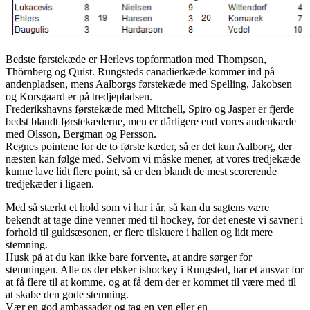
Bedste førstekæde er Herlevs topformation med Thompson,
Thörnberg og Quist. Rungsteds canadierkæde kommer ind på
andenpladsen, mens Aalborgs førstekæde med Spelling, Jakobsen
og Korsgaard er på tredjepladsen.
Frederikshavns førstekæde med Mitchell, Spiro og Jasper er fjerde
bedst blandt førstekæderne, men er dårligere end vores andenkæde
med Olsson, Bergman og Persson.
Regnes pointene for de to første kæder, så er det kun Aalborg, der
næsten kan følge med. Selvom vi måske mener, at vores tredjekæde
kunne lave lidt flere point, så er den blandt de mest scorerende
tredjekæder i ligaen.
Med så stærkt et hold som vi har i år, så kan du sagtens være
bekendt at tage dine venner med til hockey, for det eneste vi savner i
forhold til guldsæsonen, er flere tilskuere i hallen og lidt mere
stemning.
Husk på at du kan ikke bare forvente, at andre sørger for
stemningen. Alle os der elsker ishockey i Rungsted, har et ansvar for
at få flere til at komme, og at få dem der er kommet til være med til
at skabe den gode stemning.
Vær en god ambassadør og tag en ven eller en