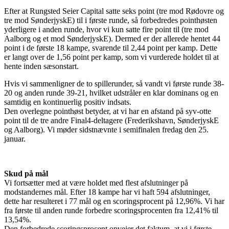
Efter at Rungsted Seier Capital satte seks point (tre mod Rødovre og
tre mod SønderjyskE) til i første runde, så forbedredes pointhøsten
yderligere i anden runde, hvor vi kun satte fire point til (tre mod
Aalborg og et mod SønderjyskE). Dermed er der allerede hentet 44
point i de første 18 kampe, svarende til 2,44 point per kamp. Dette
er langt over de 1,56 point per kamp, som vi vurderede holdet til at
hente inden sæsonstart.
Hvis vi sammenligner de to spillerunder, så vandt vi første runde 38-
20 og anden runde 39-21, hvilket udstråler en klar dominans og en
samtidig en kontinuerlig positiv indsats.
Den overlegne pointhøst betyder, at vi har en afstand på syv-otte
point til de tre andre Final4-deltagere (Frederikshavn, SønderjyskE
og Aalborg). Vi møder sidstnævnte i semifinalen fredag den 25.
januar.
Skud på mål
Vi fortsætter med at være holdet med flest afslutninger på
modstandernes mål. Efter 18 kampe har vi haft 594 afslutninger,
dette har resulteret i 77 mål og en scoringsprocent på 12,96%. Vi har
fra første til anden runde forbedre scoringsprocenten fra 12,41% til
13,54%.
Den forbedrede scoringsprocent opvejer det faktum, at vi i første