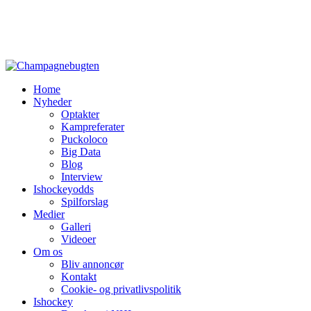
Home
Nyheder
Optakter
Kampreferater
Puckoloco
Big Data
Blog
Interview
Ishockeyodds
Spilforslag
Medier
Galleri
Videoer
Om os
Bliv annoncør
Kontakt
Cookie- og privatlivspolitik
Ishockey