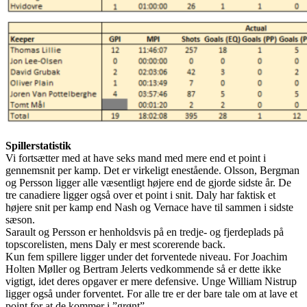
Spillerstatistik
Vi fortsætter med at have seks mand med mere end et point i
gennemsnit per kamp. Det er virkeligt enestående. Olsson, Bergman
og Persson ligger alle væsentligt højere end de gjorde sidste år. De
tre canadiere ligger også over et point i snit. Daly har faktisk et
højere snit per kamp end Nash og Vernace have til sammen i sidste
sæson.
Sarault og Persson er henholdsvis på en tredje- og fjerdeplads på
topscorelisten, mens Daly er mest scorerende back.
Kun fem spillere ligger under det forventede niveau. For Joachim
Holten Møller og Bertram Jelerts vedkommende så er dette ikke
vigtigt, idet deres opgaver er mere defensive. Unge William Nistrup
ligger også under forventet. For alle tre er der bare tale om at lave et
point for at de kommer i ”grønt”.