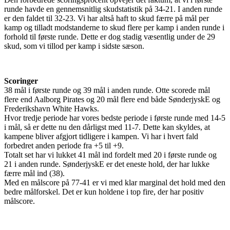
runde havde en gennemsnitlig skudstatistik på 34-21. I anden runde
er den faldet til 32-23. Vi har altså haft to skud færre på mål per
kamp og tilladt modstanderne to skud flere per kamp i anden runde i
forhold til første runde. Dette er dog stadig væsentlig under de 29
skud, som vi tillod per kamp i sidste sæson.
Scoringer
38 mål i første runde og 39 mål i anden runde. Otte scorede mål
flere end Aalborg Pirates og 20 mål flere end både SønderjyskE og
Frederikshavn White Hawks.
Hvor tredje periode har vores bedste periode i første runde med 14-5
i mål, så er dette nu den dårligst med 11-7. Dette kan skyldes, at
kampene bliver afgjort tidligere i kampen. Vi har i hvert fald
forbedret anden periode fra +5 til +9.
Totalt set har vi lukket 41 mål ind fordelt med 20 i første runde og
21 i anden runde. SønderjyskE er det eneste hold, der har lukke
færre mål ind (38).
Med en målscore på 77-41 er vi med klar marginal det hold med den
bedre målforskel. Det er kun holdene i top fire, der har positiv
målscore.