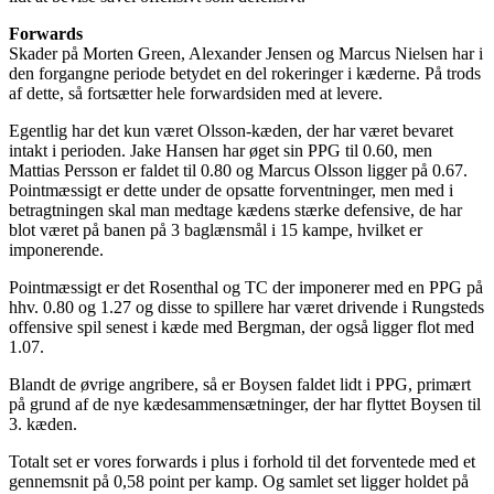
Forwards
Skader på Morten Green, Alexander Jensen og Marcus Nielsen har i
den forgangne periode betydet en del rokeringer i kæderne. På trods
af dette, så fortsætter hele forwardsiden med at levere.
Egentlig har det kun været Olsson-kæden, der har været bevaret
intakt i perioden. Jake Hansen har øget sin PPG til 0.60, men
Mattias Persson er faldet til 0.80 og Marcus Olsson ligger på 0.67.
Pointmæssigt er dette under de opsatte forventninger, men med i
betragtningen skal man medtage kædens stærke defensive, de har
blot været på banen på 3 baglænsmål i 15 kampe, hvilket er
imponerende.
Pointmæssigt er det Rosenthal og TC der imponerer med en PPG på
hhv. 0.80 og 1.27 og disse to spillere har været drivende i Rungsteds
offensive spil senest i kæde med Bergman, der også ligger flot med
1.07.
Blandt de øvrige angribere, så er Boysen faldet lidt i PPG, primært
på grund af de nye kædesammensætninger, der har flyttet Boysen til
3. kæden.
Totalt set er vores forwards i plus i forhold til det forventede med et
gennemsnit på 0,58 point per kamp. Og samlet set ligger holdet på