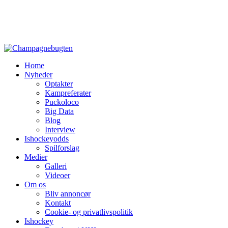
Home
Nyheder
Optakter
Kampreferater
Puckoloco
Big Data
Blog
Interview
Ishockeyodds
Spilforslag
Medier
Galleri
Videoer
Om os
Bliv annoncør
Kontakt
Cookie- og privatlivspolitik
Ishockey