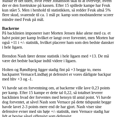
Måske er det tiden, hvor Peter Johansson skal til at overveje, hvem
der er den foretrukne på kassen. Efter 15 spillede kampe har Feuk
kun stået 5. Men i henhold til statistikken, så redder Feuk altså 5%
flere skud, svarende til ca. 1 mål pr. kamp som modstanderne scorer
mindre med Feuk på mål.
Backerne
På backlinien imponerer især Morten Jensen ikke alene med ca. et
halvt point per kamp hvilket er langt over forventet, men Morten har
også +11 i +/- statistik, hvilket placerer ham som den bedste dansker
i hele ligaen.
Brendon Nash fører denne statistik i hele ligaen med +13. De må
være det bedste backpar indtil videre i ligaen.
Holten og Røndbjerg ligger stadig fint på +3 begge to, mens
backparret Vernace/Lindhøj pt defensivt er vores dårligste backpar
med hhv +3 og -1.
Vi havde sat en forventning om, at backerne ville lave 0,23 points
per kamp. Efter 15 kampe er dette tal 0,22, så totaltset leverer
backlinien hvad der forventes med hensyn til antal point. Vi havde
dog forventet, at såvel Nash som Vernace på dette tidspunkt begge
havde lavet 2-3 points mere end de har gjort. Nash viser sine
defensive evner med sin høje +/- statistik, men Vernace stadig har
lidt at bevise såvel offensivt som defensivt.