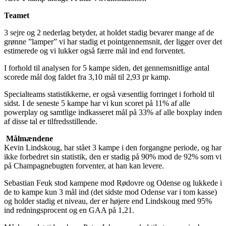
Teamet
3 sejre og 2 nederlag betyder, at holdet stadig bevarer mange af de
grønne ”lamper” vi har stadig et pointgennemsnit, der ligger over det
estimerede og vi lukker også færre mål ind end forventet.
I forhold til analysen for 5 kampe siden, det gennemsnitlige antal
scorede mål dog faldet fra 3,10 mål til 2,93 pr kamp.
Specialteams statistikkerne, er også væsentlig forringet i forhold til
sidst. I de seneste 5 kampe har vi kun scoret på 11% af alle
powerplay og samtlige indkasseret mål på 33% af alle boxplay inden
af disse tal er tilfredsstillende.
Målmændene
Kevin Lindskoug, har stået 3 kampe i den forgangne periode, og har
ikke forbedret sin statistik, den er stadig på 90% mod de 92% som vi
på Champagnebugten forventer, at han kan levere.
Sebastian Feuk stod kampene mod Rødovre og Odense og lukkede i
de to kampe kun 3 mål ind (det sidste mod Odense var i tom kasse)
og holder stadig et niveau, der er højere end Lindskoug med 95%
ind redningsprocent og en GAA på 1,21.