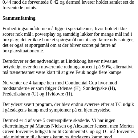
0.44 mod de forventede 0.42 og dermed leverer holdet samlet set de
forventede points.
Sammenfatning
Forbedringsområderne må ligge i specialteams, hvor holdet ikke
scorer nok mål i powerplay og samtidig lukker for mange mål ind i
boxplay; det er ikke bare et spørgsmål om at tage færre udvisninger,
det er også et spørgsmål om at der bliver scoret på færre af
boxplaysituationerne.
Derudover er det nødvendigt, at Lindskoug hæver niveauet
betydeligt over den nuværende redningsprocent på 90%, alternativt
må trænerteamet være klart til at give Feuk nogle flere kampe.
Nu venter de 4 kampe hen mod Continental Cup hvor mod
modstanderne er som følger Odense (H), Sønderjyske (H),
Frederikshavn (U) og Hvidovre (H).
Det yderst svært program, der blev endnu sværere efter at TC udgik
i gårsdagens kamp med symptomer på en hjernerystelse.
Dermed er 4 af vore 5 centerspillere skadede. Vi har ingen
efterretninger på Marcus Nielsen og Alexander Jensen, men Morten
Green forventes tidligst klar til Continental Cup og TC må forventes
ude minimum til aftenens kamp og tirsdagens kamp mod