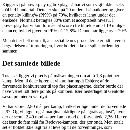
Kigger vi på powerplay og boxplay, så har vi som sagt lukket seks
mål ind i undertal. Dette er sket på 20 undertalssituationer og giver
en penalty killing% (PK%) på 70%, hvilket er langt under det
ønskede. Normalt betragtes 80% som et acceptabelt niveau. I
powerplay har vi kun formået at score i tre tilfælde ud af 19 mulige
chancer, hvilket giver en PP% på 15,8%. Denne bør ligge over 20%.
Men det er helt normalt, at special-teams procenterne er lidt lavere i
begyndelsen af turneringen, hvor holdet ikke er spillet ordentligt
sammen.
Det samlede billede
Total set ligger vi præcis på målsætningen om at få 1,8 point per
kamp. Men til dette hører, at vi kun har mødt Esbjerg af de
forventede konkurrenter til top fire placeringerne, derfor burde der
have været lidt flere points på kontoen. Især nederlaget til Gentofte i
sæsonpremieren var dyrt.
Vi har scoret 2,80 mål per kamp, hvilket er lige under de forventede
2,97. Og vi ligger også marginalt dårligere på ”goals against”, hvor
der er scoret 2,40 mod os per kamp mod det forventede 2,36. Her er
det især de fem mål fra Rødovre-kampen, der gør ondt. Men totalt
set er holdet ikke lagt fra at leve op til de forventninger, som