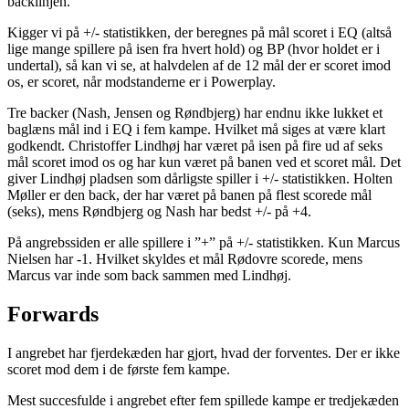
backlinjen.
Kigger vi på +/- statistikken, der beregnes på mål scoret i EQ (altså
lige mange spillere på isen fra hvert hold) og BP (hvor holdet er i
undertal), så kan vi se, at halvdelen af de 12 mål der er scoret imod
os, er scoret, når modstanderne er i Powerplay.
Tre backer (Nash, Jensen og Røndbjerg) har endnu ikke lukket et
baglæns mål ind i EQ i fem kampe. Hvilket må siges at være klart
godkendt. Christoffer Lindhøj har været på isen på fire ud af seks
mål scoret imod os og har kun været på banen ved et scoret mål. Det
giver Lindhøj pladsen som dårligste spiller i +/- statistikken. Holten
Møller er den back, der har været på banen på flest scorede mål
(seks), mens Røndbjerg og Nash har bedst +/- på +4.
På angrebssiden er alle spillere i ”+” på +/- statistikken. Kun Marcus
Nielsen har -1. Hvilket skyldes et mål Rødovre scorede, mens
Marcus var inde som back sammen med Lindhøj.
Forwards
I angrebet har fjerdekæden har gjort, hvad der forventes. Der er ikke
scoret mod dem i de første fem kampe.
Mest succesfulde i angrebet efter fem spillede kampe er tredjekæden