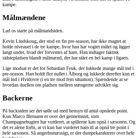
kampe.
Målmændene
Lad os starte på målmandsiden.
Kevin Lindskoug, der stod en fin pre-season, har ikke magtet at
holde niveauet i de tre kampe, hvor han har vogtet målet og ligger
langt under, hvad der forventes af ham. Han indtager faktisk
sidstepladsen blandt målmænd, der har stået en hel kamp i ligaen.
Lige modsat er det for Sebastian Feuk, der lukkede mange mål ind i
pre-season. Han holdt flot nullet i Ålborg og lukkede derefter kun et
mål ind i Hvidovre (i en tre mod fem situation). Spændende at se
hvordan duellen om pladsen mellem stængerne udvikler sig.
Backerne
På backsiden ser det sølle ud med hensyn til antal opnåede point.
Kun Marco Illemann er over det gennemsnit, som
Champagnebugten har vurderet, at spillerne kan opnå i sæsonen. Og
det er alene forbi, at vi kun har vurderet ham til at opnå tre point i
hele sæsonen. Så angrebsmæssigt, er der dumpekarakterer over hele