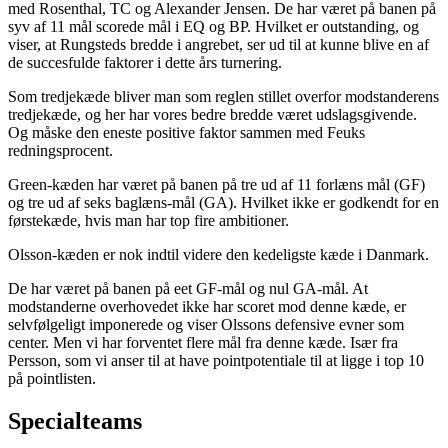
med Rosenthal, TC og Alexander Jensen. De har været på banen på
syv af 11 mål scorede mål i EQ og BP. Hvilket er outstanding, og
viser, at Rungsteds bredde i angrebet, ser ud til at kunne blive en af
de succesfulde faktorer i dette års turnering.
Som tredjekæde bliver man som reglen stillet overfor modstanderens
tredjekæde, og her har vores bedre bredde været udslagsgivende.
Og måske den eneste positive faktor sammen med Feuks
redningsprocent.
Green-kæden har været på banen på tre ud af 11 forlæns mål (GF)
og tre ud af seks baglæns-mål (GA). Hvilket ikke er godkendt for en
førstekæde, hvis man har top fire ambitioner.
Olsson-kæden er nok indtil videre den kedeligste kæde i Danmark.
De har været på banen på eet GF-mål og nul GA-mål. At
modstanderne overhovedet ikke har scoret mod denne kæde, er
selvfølgeligt imponerede og viser Olssons defensive evner som
center. Men vi har forventet flere mål fra denne kæde. Især fra
Persson, som vi anser til at have pointpotentiale til at ligge i top 10
på pointlisten.
Specialteams