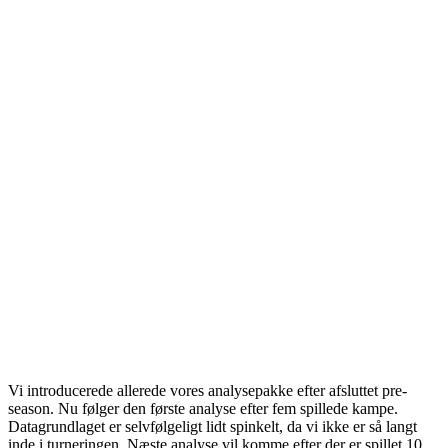
Vi introducerede allerede vores analysepakke efter afsluttet pre-
season. Nu følger den første analyse efter fem spillede kampe.
Datagrundlaget er selvfølgeligt lidt spinkelt, da vi ikke er så langt
inde i turneringen. Næste analyse vil komme efter der er spillet 10