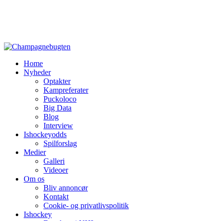
Home
Nyheder
Optakter
Kampreferater
Puckoloco
Big Data
Blog
Interview
Ishockeyodds
Spilforslag
Medier
Galleri
Videoer
Om os
Bliv annoncør
Kontakt
Cookie- og privatlivspolitik
Ishockey