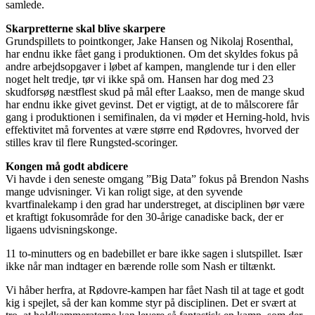
samlede.
Skarpretterne skal blive skarpere
Grundspillets to pointkonger, Jake Hansen og Nikolaj Rosenthal,
har endnu ikke fået gang i produktionen. Om det skyldes fokus på
andre arbejdsopgaver i løbet af kampen, manglende tur i den eller
noget helt tredje, tør vi ikke spå om. Hansen har dog med 23
skudforsøg næstflest skud på mål efter Laakso, men de mange skud
har endnu ikke givet gevinst. Det er vigtigt, at de to målscorere får
gang i produktionen i semifinalen, da vi møder et Herning-hold, hvis
effektivitet må forventes at være større end Rødovres, hvorved der
stilles krav til flere Rungsted-scoringer.
Kongen må godt abdicere
Vi havde i den seneste omgang ”Big Data” fokus på Brendon Nashs
mange udvisninger. Vi kan roligt sige, at den syvende
kvartfinalekamp i den grad har understreget, at disciplinen bør være
et kraftigt fokusområde for den 30-årige canadiske back, der er
ligaens udvisningskonge.
11 to-minutters og en badebillet er bare ikke sagen i slutspillet. Især
ikke når man indtager en bærende rolle som Nash er tiltænkt.
Vi håber herfra, at Rødovre-kampen har fået Nash til at tage et godt
kig i spejlet, så der kan komme styr på disciplinen. Det er svært at