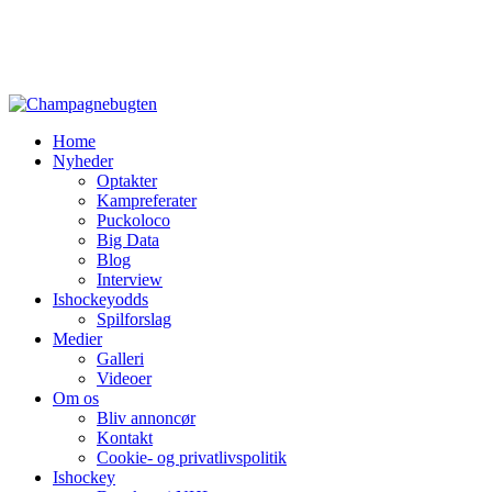
Home
Nyheder
Optakter
Kampreferater
Puckoloco
Big Data
Blog
Interview
Ishockeyodds
Spilforslag
Medier
Galleri
Videoer
Om os
Bliv annoncør
Kontakt
Cookie- og privatlivspolitik
Ishockey