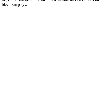
tro, at holdkammeraterne kan levere så fantastisk en kamp, som der
blev i kamp syv.