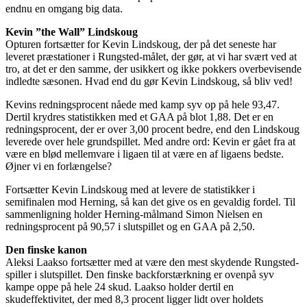
endnu en omgang big data.
Kevin ”the Wall” Lindskoug
Opturen fortsætter for Kevin Lindskoug, der på det seneste har
leveret præstationer i Rungsted-målet, der gør, at vi har svært ved at
tro, at det er den samme, der usikkert og ikke pokkers overbevisende
indledte sæsonen. Hvad end du gør Kevin Lindskoug, så bliv ved!
Kevins redningsprocent nåede med kamp syv op på hele 93,47.
Dertil krydres statistikken med et GAA på blot 1,88. Det er en
redningsprocent, der er over 3,00 procent bedre, end den Lindskoug
leverede over hele grundspillet. Med andre ord: Kevin er gået fra at
være en blød mellemvare i ligaen til at være en af ligaens bedste.
Øjner vi en forlængelse?
Fortsætter Kevin Lindskoug med at levere de statistikker i
semifinalen mod Herning, så kan det give os en gevaldig fordel. Til
sammenligning holder Herning-målmand Simon Nielsen en
redningsprocent på 90,57 i slutspillet og en GAA på 2,50.
Den finske kanon
Aleksi Laakso fortsætter med at være den mest skydende Rungsted-
spiller i slutspillet. Den finske backforstærkning er ovenpå syv
kampe oppe på hele 24 skud. Laakso holder dertil en
skudeffektivitet, der med 8,3 procent ligger lidt over holdets