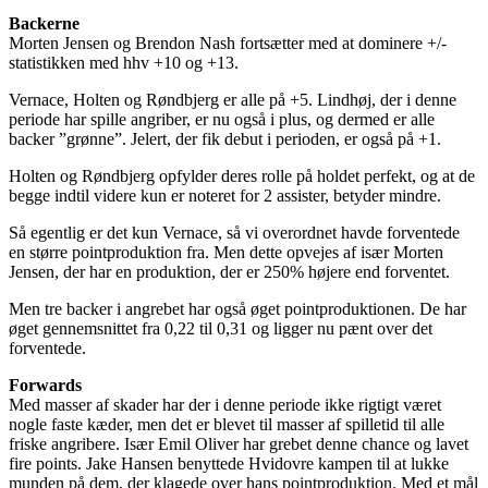
Backerne
Morten Jensen og Brendon Nash fortsætter med at dominere +/-
statistikken med hhv +10 og +13.
Vernace, Holten og Røndbjerg er alle på +5. Lindhøj, der i denne
periode har spille angriber, er nu også i plus, og dermed er alle
backer ”grønne”. Jelert, der fik debut i perioden, er også på +1.
Holten og Røndbjerg opfylder deres rolle på holdet perfekt, og at de
begge indtil videre kun er noteret for 2 assister, betyder mindre.
Så egentlig er det kun Vernace, så vi overordnet havde forventede
en større pointproduktion fra. Men dette opvejes af især Morten
Jensen, der har en produktion, der er 250% højere end forventet.
Men tre backer i angrebet har også øget pointproduktionen. De har
øget gennemsnittet fra 0,22 til 0,31 og ligger nu pænt over det
forventede.
Forwards
Med masser af skader har der i denne periode ikke rigtigt været
nogle faste kæder, men det er blevet til masser af spilletid til alle
friske angribere. Især Emil Oliver har grebet denne chance og lavet
fire points. Jake Hansen benyttede Hvidovre kampen til at lukke
munden på dem, der klagede over hans pointproduktion. Med et mål