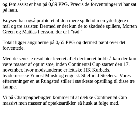
og fem assist er han på 0,89 PPG. Præcis de forventninger vi har sat
på ham.
Boysen har også profiteret af den mere spilletid men yderligere et
mål og tre assister. Dermed er det kun de to skadede spillere, Morten
Green og Mattias Persson, der er i ”rød”
Totalt ligger angriberne på 0,65 PPG og dermed pænt over det
forventede.
Med de seneste resultater leveret af et decimeret hold så kan der kun
være masser af optimisme, inden Continental Cup starter den 17.
november, hvor modstanderne er lettiske HK Kurbads,
hviderussiske Yunost Minsk og engelsk Sheffield Steelers. Vores
efterretninger er, at Rungsted stiller i stærkeste opstilling til disse tre
kampe.
Vi på Champagnebugten kommer til at dække Continental Cup
massivt men masser af optaktsartikler, så husk at følge med.