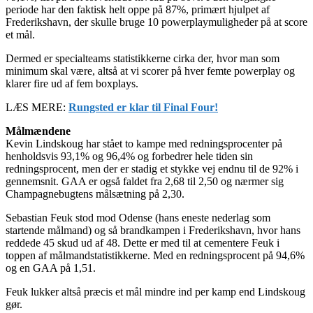
periode har den faktisk helt oppe på 87%, primært hjulpet af
Frederikshavn, der skulle bruge 10 powerplaymuligheder på at score
et mål.
Dermed er specialteams statistikkerne cirka der, hvor man som
minimum skal være, altså at vi scorer på hver femte powerplay og
klarer fire ud af fem boxplays.
LÆS MERE:
Rungsted er klar til Final Four!
Målmændene
Kevin Lindskoug har stået to kampe med redningsprocenter på
henholdsvis 93,1% og 96,4% og forbedrer hele tiden sin
redningsprocent, men der er stadig et stykke vej endnu til de 92% i
gennemsnit. GAA er også faldet fra 2,68 til 2,50 og nærmer sig
Champagnebugtens målsætning på 2,30.
Sebastian Feuk stod mod Odense (hans eneste nederlag som
startende målmand) og så brandkampen i Frederikshavn, hvor hans
reddede 45 skud ud af 48. Dette er med til at cementere Feuk i
toppen af målmandstatistikkerne. Med en redningsprocent på 94,6%
og en GAA på 1,51.
Feuk lukker altså præcis et mål mindre ind per kamp end Lindskoug
gør.