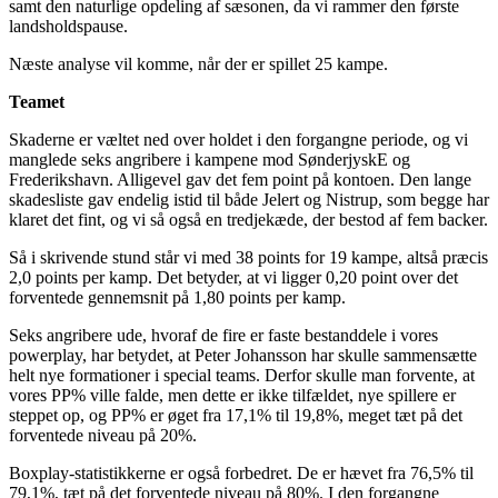
samt den naturlige opdeling af sæsonen, da vi rammer den første
landsholdspause.
Næste analyse vil komme, når der er spillet 25 kampe.
Teamet
Skaderne er væltet ned over holdet i den forgangne periode, og vi
manglede seks angribere i kampene mod SønderjyskE og
Frederikshavn. Alligevel gav det fem point på kontoen. Den lange
skadesliste gav endelig istid til både Jelert og Nistrup, som begge har
klaret det fint, og vi så også en tredjekæde, der bestod af fem backer.
Så i skrivende stund står vi med 38 points for 19 kampe, altså præcis
2,0 points per kamp. Det betyder, at vi ligger 0,20 point over det
forventede gennemsnit på 1,80 points per kamp.
Seks angribere ude, hvoraf de fire er faste bestanddele i vores
powerplay, har betydet, at Peter Johansson har skulle sammensætte
helt nye formationer i special teams. Derfor skulle man forvente, at
vores PP% ville falde, men dette er ikke tilfældet, nye spillere er
steppet op, og PP% er øget fra 17,1% til 19,8%, meget tæt på det
forventede niveau på 20%.
Boxplay-statistikkerne er også forbedret. De er hævet fra 76,5% til
79,1%, tæt på det forventede niveau på 80%. I den forgangne