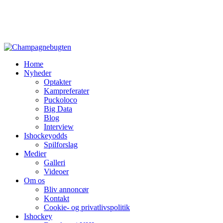
Home
Nyheder
Optakter
Kampreferater
Puckoloco
Big Data
Blog
Interview
Ishockeyodds
Spilforslag
Medier
Galleri
Videoer
Om os
Bliv annoncør
Kontakt
Cookie- og privatlivspolitik
Ishockey