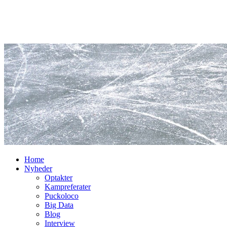
Home
Nyheder
Optakter
Kampreferater
Puckoloco
Big Data
Blog
Interview