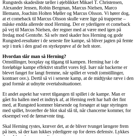
Rungsteds skadesliste tæller i øjeblikket Mikael T. Christensen,
Alexander Jensen, Robin Bergman, Marcus Nielsen, Marco
Illemann, Joachim Holten Møller og Marcus Olsson. Vi hører dog,
at et comeback til Marcus Olsson skulle være lige på trapperne –
måske endda allerede mod Herning. Der er yderligere et comeback
på vej til Marcus Nielsen, der regner med at være med igen på
fredag mod Gentofte. Så selv med skader hos Herning og gode
Rungsted-resultater i de seneste fire kampe, så bliver jagten på femte
sejr i træk i den grad en styrkeprøve af de helt store.
Hvordan slår man så Herning?
Omstillinger, boxplay og tilgang til kampen. Herning har i de
foreløbige kampe effektivt straffet vores fejl. Især når backerne er
blevet fanget for langt fremme, når spillet er vendt (omstillinger,
kontraer osv.). Dertil så vi i seneste kamp, at de midtjyske ræve i den
grad formår at udnytte overtalssituationer.
Et andet aspekt har været tilgangen til spillet i de kampe. Man er
gået fra hallen med et indtryk af, at Herning reelt har haft det fint
med, at Rungsted kommer blæsende og forsøger at tage styringen
med spillet, hvorefter de blot skal slå til, når chancerne kommer, for
eksempel ved de førnævnte ting.
Skal Herning rystes, kræver det, at de bliver tvunget længere frem
på isen, så der kan lukkes yderligere op for deres defensiv. Lykkes