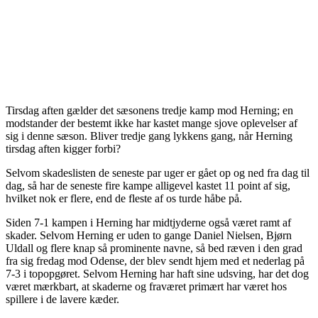
Tirsdag aften gælder det sæsonens tredje kamp mod Herning; en
modstander der bestemt ikke har kastet mange sjove oplevelser af
sig i denne sæson. Bliver tredje gang lykkens gang, når Herning
tirsdag aften kigger forbi?
Selvom skadeslisten de seneste par uger er gået op og ned fra dag til
dag, så har de seneste fire kampe alligevel kastet 11 point af sig,
hvilket nok er flere, end de fleste af os turde håbe på.
Siden 7-1 kampen i Herning har midtjyderne også været ramt af
skader. Selvom Herning er uden to gange Daniel Nielsen, Bjørn
Uldall og flere knap så prominente navne, så bed ræven i den grad
fra sig fredag mod Odense, der blev sendt hjem med et nederlag på
7-3 i topopgøret. Selvom Herning har haft sine udsving, har det dog
været mærkbart, at skaderne og fraværet primært har været hos
spillere i de lavere kæder.