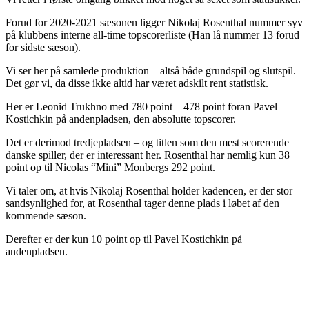
Forud for 2020-2021 sæsonen ligger Nikolaj Rosenthal nummer syv
på klubbens interne all-time topscorerliste (Han lå nummer 13 forud
for sidste sæson).
Vi ser her på samlede produktion – altså både grundspil og slutspil.
Det gør vi, da disse ikke altid har været adskilt rent statistisk.
Her er Leonid Trukhno med 780 point – 478 point foran Pavel
Kostichkin på andenpladsen, den absolutte topscorer.
Det er derimod tredjepladsen – og titlen som den mest scorerende
danske spiller, der er interessant her. Rosenthal har nemlig kun 38
point op til Nicolas “Mini” Monbergs 292 point.
Vi taler om, at hvis Nikolaj Rosenthal holder kadencen, er der stor
sandsynlighed for, at Rosenthal tager denne plads i løbet af den
kommende sæson.
Derefter er der kun 10 point op til Pavel Kostichkin på
andenpladsen.