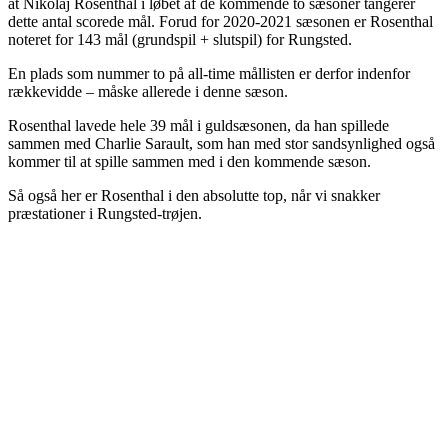
at Nikolaj Rosenthal i løbet af de kommende to sæsoner tangerer
dette antal scorede mål. Forud for 2020-2021 sæsonen er Rosenthal
noteret for 143 mål (grundspil + slutspil) for Rungsted.
En plads som nummer to på all-time mållisten er derfor indenfor
rækkevidde – måske allerede i denne sæson.
Rosenthal lavede hele 39 mål i guldsæsonen, da han spillede
sammen med Charlie Sarault, som han med stor sandsynlighed også
kommer til at spille sammen med i den kommende sæson.
Så også her er Rosenthal i den absolutte top, når vi snakker
præstationer i Rungsted-trøjen.