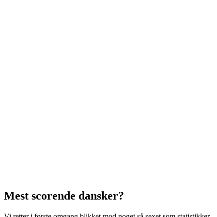
Mest scorende dansker?
Vi retter i første omgang blikket mod noget så sexet som statistikker.