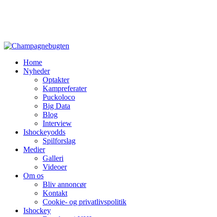
Home
Nyheder
Optakter
Kampreferater
Puckoloco
Big Data
Blog
Interview
Ishockeyodds
Spilforslag
Medier
Galleri
Videoer
Om os
Bliv annoncør
Kontakt
Cookie- og privatlivspolitik
Ishockey