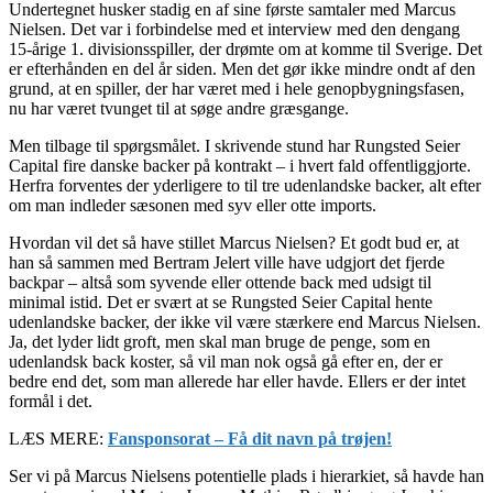
Undertegnet husker stadig en af sine første samtaler med Marcus
Nielsen. Det var i forbindelse med et interview med den dengang
15-årige 1. divisionsspiller, der drømte om at komme til Sverige. Det
er efterhånden en del år siden. Men det gør ikke mindre ondt af den
grund, at en spiller, der har været med i hele genopbygningsfasen,
nu har været tvunget til at søge andre græsgange.
Men tilbage til spørgsmålet. I skrivende stund har Rungsted Seier
Capital fire danske backer på kontrakt – i hvert fald offentliggjorte.
Herfra forventes der yderligere to til tre udenlandske backer, alt efter
om man indleder sæsonen med syv eller otte imports.
Hvordan vil det så have stillet Marcus Nielsen? Et godt bud er, at
han så sammen med Bertram Jelert ville have udgjort det fjerde
backpar – altså som syvende eller ottende back med udsigt til
minimal istid. Det er svært at se Rungsted Seier Capital hente
udenlandske backer, der ikke vil være stærkere end Marcus Nielsen.
Ja, det lyder lidt groft, men skal man bruge de penge, som en
udenlandsk back koster, så vil man nok også gå efter en, der er
bedre end det, som man allerede har eller havde. Ellers er der intet
formål i det.
LÆS MERE:
Fansponsorat – Få dit navn på trøjen!
Ser vi på Marcus Nielsens potentielle plads i hierarkiet, så havde han