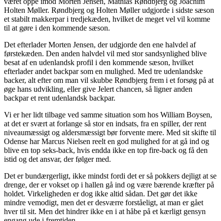
været oppe imod Morten Jensen, Mathias Røndbjerg og Joachim
Holten Møller. Røndbjerg og Holten Møller udgjorde i sidste sæson
et stabilt makkerpar i tredjekæden, hvilket de meget vel vil komme
til at gøre i den kommende sæson.
Det efterlader Morten Jensen, der udgjorde den ene halvdel af
førstekæden. Den anden halvdel vil med stor sandsynlighed blive
besat af en udenlandsk profil i den kommende sæson, hvilket
efterlader andet backpar som en mulighed. Med tre udenlandske
backer, alt efter om man vil skubbe Røndbjerg frem i et forsøg på at
øge hans udvikling, eller give Jelert chancen, så ligner anden
backpar et rent udenlandsk backpar.
Vi er her lidt tilbage ved samme situation som hos William Boysen,
at det er svært at forlange så stor en indsats, fra en spiller, der rent
niveaumæssigt og aldersmæssigt bør forvente mere. Med sit skifte til
Odense har Marcus Nielsen reelt en god mulighed for at gå ind og
blive en top seks-back, hvis endda ikke en top fire-back og få den
istid og det ansvar, der følger med.
Det er bundærgerligt, ikke mindst fordi det er så pokkers dejligt at se
drenge, der er vokset op i hallen gå ind og være bærende kræfter på
holdet. Virkeligheden er dog ikke altid sådan. Det gør det ikke
mindre vemodigt, men det er desværre forståeligt, at man er gået
hver til sit. Men det hindrer ikke en i at håbe på et kærligt gensyn
engang ude i fremtiden.