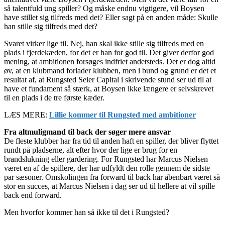
så talentfuld ung spiller? Og måske endnu vigtigere, vil Boysen
have stillet sig tilfreds med det? Eller sagt på en anden måde: Skulle
han stille sig tilfreds med det?
Svaret virker lige til. Nej, han skal ikke stille sig tilfreds med en
plads i fjerdekæden, for det er han for god til. Det giver derfor god
mening, at ambitionen forsøges indfriet andetsteds. Det er dog altid
øv, at en klubmand forlader klubben, men i bund og grund er det et
resultat af, at Rungsted Seier Capital i skrivende stund ser ud til at
have et fundament så stærk, at Boysen ikke længere er selvskrevet
til en plads i de tre første kæder.
LÆS MERE:
Lillie kommer til Rungsted med ambitioner
Fra altmuligmand til back der søger mere ansvar
De fleste klubber har fra tid til anden haft en spiller, der bliver flyttet
rundt på pladserne, alt efter hvor der lige er brug for en
brandslukning eller gardering. For Rungsted har Marcus Nielsen
været en af de spillere, der har udfyldt den rolle gennem de sidste
par sæsoner. Omskolingen fra forward til back har åbenbart været så
stor en succes, at Marcus Nielsen i dag ser ud til hellere at vil spille
back end forward.
Men hvorfor kommer han så ikke til det i Rungsted?