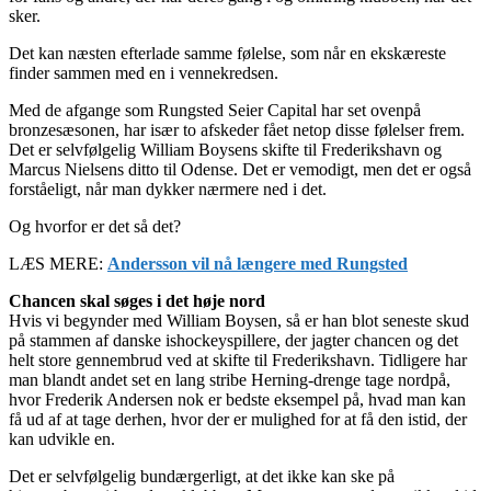
sker.
Det kan næsten efterlade samme følelse, som når en ekskæreste
finder sammen med en i vennekredsen.
Med de afgange som Rungsted Seier Capital har set ovenpå
bronzesæsonen, har især to afskeder fået netop disse følelser frem.
Det er selvfølgelig William Boysens skifte til Frederikshavn og
Marcus Nielsens ditto til Odense. Det er vemodigt, men det er også
forståeligt, når man dykker nærmere ned i det.
Og hvorfor er det så det?
LÆS MERE:
Andersson vil nå længere med Rungsted
Chancen skal søges i det høje nord
Hvis vi begynder med William Boysen, så er han blot seneste skud
på stammen af danske ishockeyspillere, der jagter chancen og det
helt store gennembrud ved at skifte til Frederikshavn. Tidligere har
man blandt andet set en lang stribe Herning-drenge tage nordpå,
hvor Frederik Andersen nok er bedste eksempel på, hvad man kan
få ud af at tage derhen, hvor der er mulighed for at få den istid, der
kan udvikle en.
Det er selvfølgelig bundærgerligt, at det ikke kan ske på