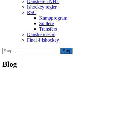
Danskere i NHL
Ishockey regler
RSC
Kampprogram
Spillere
Transfers
Danske mestre
Final 4 Ishockey
Søg
efter:
Blog