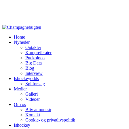
Home
Nyheder
Optakter
Kampreferater
Puckoloco
Big Data
Blog
Interview
Ishockeyodds
Spilforslag
Medier
Galleri
Videoer
Om os
Bliv annoncør
Kontakt
Cookie- og privatlivspolitik
Ishockey