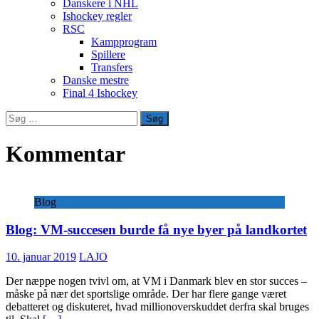
Danskere i NHL
Ishockey regler
RSC
Kampprogram
Spillere
Transfers
Danske mestre
Final 4 Ishockey
Søg
efter:
Kommentar
Blog
Blog: VM-succesen burde få nye byer på landkortet
10. januar 2019
LAJO
Der næppe nogen tvivl om, at VM i Danmark blev en stor succes –
måske på nær det sportslige område. Der har flere gange været
debatteret og diskuteret, hvad millionoverskuddet derfra skal bruges