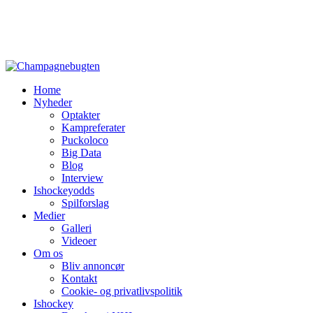
Home
Nyheder
Optakter
Kampreferater
Puckoloco
Big Data
Blog
Interview
Ishockeyodds
Spilforslag
Medier
Galleri
Videoer
Om os
Bliv annoncør
Kontakt
Cookie- og privatlivspolitik
Ishockey