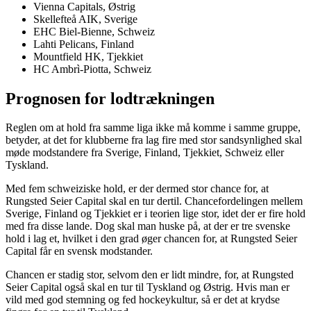
Vienna Capitals, Østrig
Skellefteå AIK, Sverige
EHC Biel-Bienne, Schweiz
Lahti Pelicans, Finland
Mountfield HK, Tjekkiet
HC Ambrì-Piotta, Schweiz
Prognosen for lodtrækningen
Reglen om at hold fra samme liga ikke må komme i samme gruppe,
betyder, at det for klubberne fra lag fire med stor sandsynlighed skal
møde modstandere fra Sverige, Finland, Tjekkiet, Schweiz eller
Tyskland.
Med fem schweiziske hold, er der dermed stor chance for, at
Rungsted Seier Capital skal en tur dertil. Chancefordelingen mellem
Sverige, Finland og Tjekkiet er i teorien lige stor, idet der er fire hold
med fra disse lande. Dog skal man huske på, at der er tre svenske
hold i lag et, hvilket i den grad øger chancen for, at Rungsted Seier
Capital får en svensk modstander.
Chancen er stadig stor, selvom den er lidt mindre, for, at Rungsted
Seier Capital også skal en tur til Tyskland og Østrig. Hvis man er
vild med god stemning og fed hockeykultur, så er det at krydse