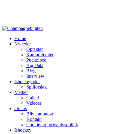
Home
Nyheder
Optakter
Kampreferater
Puckoloco
Big Data
Blog
Interview
Ishockeyodds
Spilforslag
Medier
Galleri
Videoer
Om os
Bliv annoncør
Kontakt
Cookie- og privatlivspolitik
Ishockey