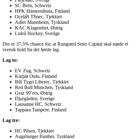
SC Bern, Schweiz
HPK Hämeenlinna, Finland
Oceláři Třinec, Tjekkiet
Adler Mannheim, Tyskland
KAC Klagenfurt, Østrig
Luleå Hockey, Sverige
Der er 37,5% chance for, at Rungsted Seier Capital skal møde et
svensk hold fra det første lag.
Lag to:
EV Zug, Schweiz
Kärpät Oulu, Finland
Bílí Tygri Liberec, Tjekkiet
Red Bull München, Tyskland
Graz 99’ers, Østrig
Djurgården, Sverige
Lausanne HC, Schweiz
Tappara Tampere, Finland
Lag tre:
HC Pilsen, Tjekkiet
Augsburger Panther, Tyskland