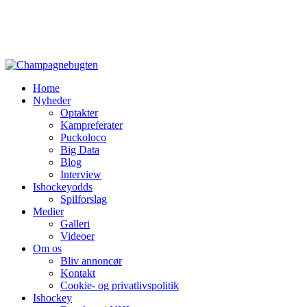
Home
Nyheder
Optakter
Kampreferater
Puckoloco
Big Data
Blog
Interview
Ishockeyodds
Spilforslag
Medier
Galleri
Videoer
Om os
Bliv annoncør
Kontakt
Cookie- og privatlivspolitik
Ishockey