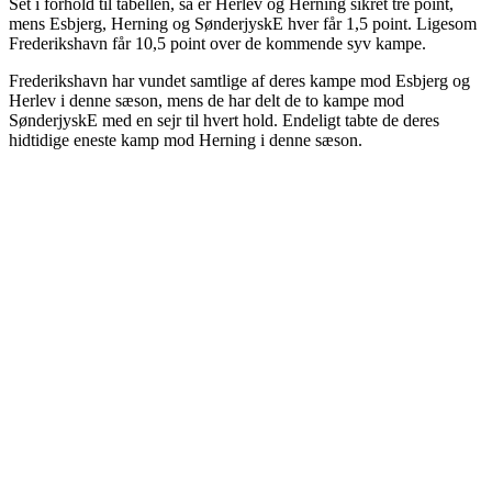
Set i forhold til tabellen, så er Herlev og Herning sikret tre point,
mens Esbjerg, Herning og SønderjyskE hver får 1,5 point. Ligesom
Frederikshavn får 10,5 point over de kommende syv kampe.
Frederikshavn har vundet samtlige af deres kampe mod Esbjerg og
Herlev i denne sæson, mens de har delt de to kampe mod
SønderjyskE med en sejr til hvert hold. Endeligt tabte de deres
hidtidige eneste kamp mod Herning i denne sæson.