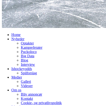
Home
Nyheder
Optakter
Kampreferater
Puckoloco
Big Data
Blog
Interview
Ishockeyodds
Spilforslag
Medier
Galleri
Videoer
Om os
Bliv annoncør
Kontakt
Cookie- og privatlivspolitik