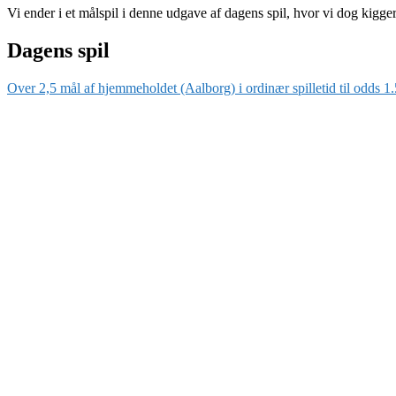
Vi ender i et målspil i denne udgave af dagens spil, hvor vi dog kigg
Dagens spil
Over 2,5 mål af hjemmeholdet (Aalborg) i ordinær spilletid til odds 1