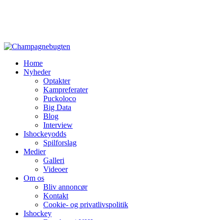
Home
Nyheder
Optakter
Kampreferater
Puckoloco
Big Data
Blog
Interview
Ishockeyodds
Spilforslag
Medier
Galleri
Videoer
Om os
Bliv annoncør
Kontakt
Cookie- og privatlivspolitik
Ishockey