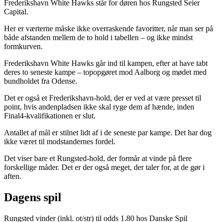
Frederikshavn White Hawks står for døren hos Rungsted Seier
Capital.
Her er værterne måske ikke overraskende favoritter, når man ser på
både afstanden mellem de to hold i tabellen – og ikke mindst
formkurven.
Frederikshavn White Hawks går ind til kampen, efter at have tabt
deres to seneste kampe – topopgøret mod Aalborg og mødet med
bundholdet fra Odense.
Det er også et Frederikshavn-hold, der er ved at være presset til
point, hvis andenpladsen ikke skal ryge dem af hænde, inden
Final4-kvalifikationen er slut.
Antallet af mål er stilnet lidt af i de seneste par kampe. Det har dog
ikke været til modstandernes fordel.
Det viser bare et Rungsted-hold, der formår at vinde på flere
forskellige måder. Det er der også meget, der taler for, at de gør i
aften.
Dagens spil
Rungsted vinder (inkl. ot/str) til odds 1.80 hos Danske Spil