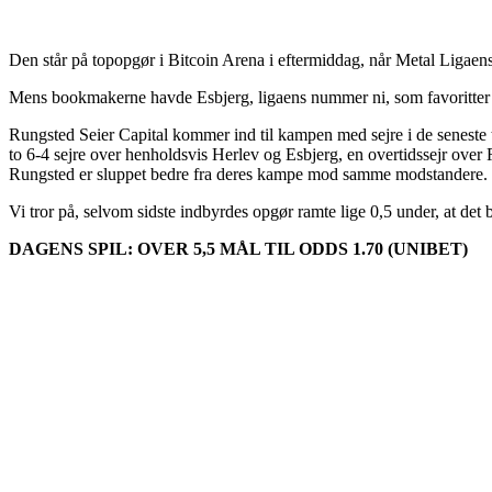
Den står på topopgør i Bitcoin Arena i eftermiddag, når Metal Liga
Mens bookmakerne havde Esbjerg, ligaens nummer ni, som favoritter i 
Rungsted Seier Capital kommer ind til kampen med sejre i de seneste 
to 6-4 sejre over henholdsvis Herlev og Esbjerg, en overtidssejr ove
Rungsted er sluppet bedre fra deres kampe mod samme modstandere.
Vi tror på, selvom sidste indbyrdes opgør ramte lige 0,5 under, at de
DAGENS SPIL: OVER 5,5 MÅL TIL ODDS 1.70 (UNIBET)