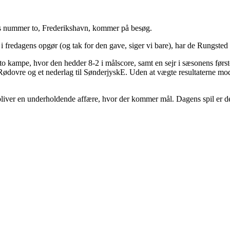
ens nummer to, Frederikshavn, kommer på besøg.
fredagens opgør (og tak for den gave, siger vi bare), har de Rungsted s
to kampe, hvor den hedder 8-2 i målscore, samt en sejr i sæsonens før
r Rødovre og et nederlag til SønderjyskE. Uden at vægte resultaterne m
t bliver en underholdende affære, hvor der kommer mål. Dagens spil er de