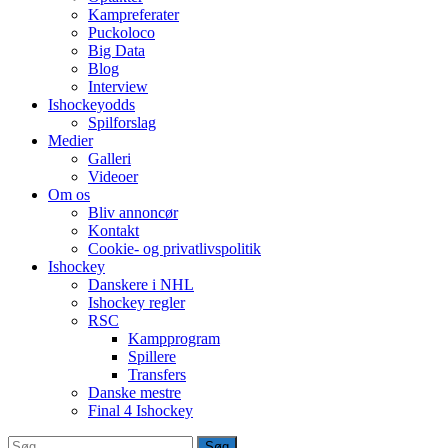
Kampreferater
Puckoloco
Big Data
Blog
Interview
Ishockeyodds
Spilforslag
Medier
Galleri
Videoer
Om os
Bliv annoncør
Kontakt
Cookie- og privatlivspolitik
Ishockey
Danskere i NHL
Ishockey regler
RSC
Kampprogram
Spillere
Transfers
Danske mestre
Final 4 Ishockey
Søg