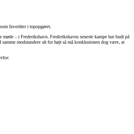
om favoritter i topopgøret.
ste møde – i Frederikshavn. Frederikshavns seneste kampe har budt på
od samme modstandere alt for højt så må konklusionen dog være, at
rfor: