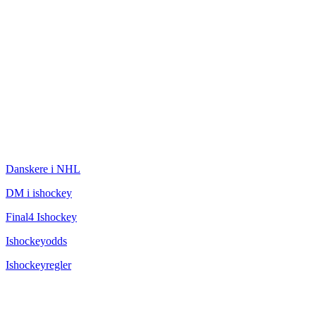
ISHOCKEY
Danskere i NHL
DM i ishockey
Final4 Ishockey
Ishockeyodds
Ishockeyregler
CHAMPAGNEBUGTEN