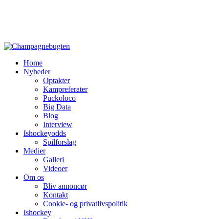
Home
Nyheder
Optakter
Kampreferater
Puckoloco
Big Data
Blog
Interview
Ishockeyodds
Spilforslag
Medier
Galleri
Videoer
Om os
Bliv annoncør
Kontakt
Cookie- og privatlivspolitik
Ishockey