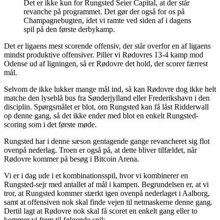
Det er ikke kun for Rungsted Seier Capital, at der står
revanche på programmet. Det gør der også for os på
Champagnebugten, idet vi ramte ved siden af i dagens
spil på den første derbykamp.
Det er ligaens mest scorende offensiv, der står overfor en af ligaens
mindst produktive offensiver. Piller vi Rødovres 13-4 kamp mod
Odense ud af ligningen, så er Rødovre det hold, der scorer færrest
mål.
Selvom de ikke lukker mange mål ind, så kan Rødovre dog ikke helt
matche den lyseblå bus fra Sønderjylland eller Frederikshavn i den
disciplin. Spørgsmålet er blot, om Rungsted kan få låst Ridderwall
op denne gang, så det ikke ender med blot en enkelt Rungsted-
scoring som i det første møde.
Rungsted har i denne sæson gentagende gange revancheret sig flot
ovenpå nederlag. Troen er også på, at dette bliver tilfældet, når
Rødovre kommer på besøg i Bitcoin Arena.
Vi er i dag ude i et kombinationsspil, hvor vi kombinerer en
Rungsted-sejr med antallet af mål i kampen. Begrundelsen er, at vi
tror, at Rungsted kommer stærkt igen ovenpå nederlaget i Aalborg,
samt at offensiven nok skal finde vejen til netmaskerne denne gang.
Dertil lagt at Rødovre nok skal få scoret en enkelt gang eller to
kommer vi frem til følgende spil: