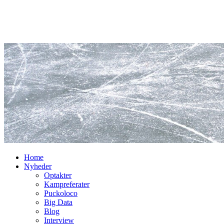
Home
Nyheder
Optakter
Kampreferater
Puckoloco
Big Data
Blog
Interview