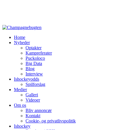
Home
Nyheder
Optakter
Kampreferater
Puckoloco
Big Data
Blog
Interview
Ishockeyodds
Spilforslag
Medier
Galleri
Videoer
Om os
Bliv annoncør
Kontakt
Cookie- og privatlivspolitik
Ishockey