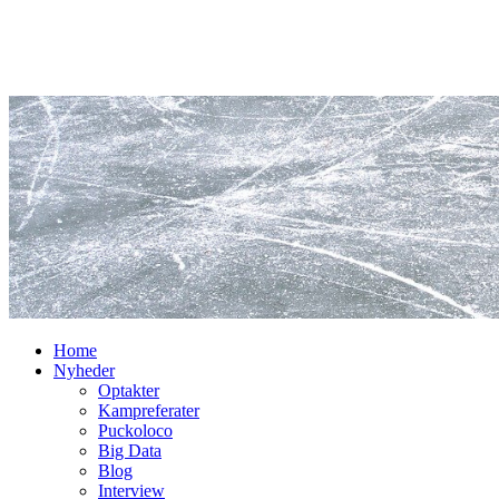
Home
Nyheder
Optakter
Kampreferater
Puckoloco
Big Data
Blog
Interview