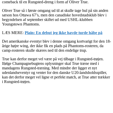
comeback til en Rungsted-dreng i form af Oliver True.
Oliver True så i første omgang ud til at skulle tage hul på sin anden
sæson hos Ottawa 67’s, men den canadiske hovedstadsklub blev i
begyndelsen af september skiftet ud med USHL-klubben
Youngstown Phantoms.
LÆS MERE:
Plain: En debut jeg ikke havde turde håbe på
Det amerikanske eventyr blev i denne omgang kortvarigt for den 18-
årige højre wing, der ikke fik en plads på Phantoms-rosteren, da
camp-rosteren skulle skæres ned til den endelige trup.
True kan derfor meget vel være på vej tilbage i Rungsted-trøjen.
Ifølge Champagnebugtens oplysninger skal True træne med i
mandagens Rungsted-træning. Med mindre der ligger et nyt
udenlandseventyr og venter for den danske U20-landsholdsspiller,
kan det derfor meget vel ligne et perfekt match, at True atter trækker
i Rungsted-trøjen.