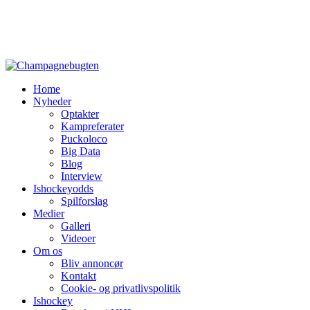
Home
Nyheder
Optakter
Kampreferater
Puckoloco
Big Data
Blog
Interview
Ishockeyodds
Spilforslag
Medier
Galleri
Videoer
Om os
Bliv annoncør
Kontakt
Cookie- og privatlivspolitik
Ishockey