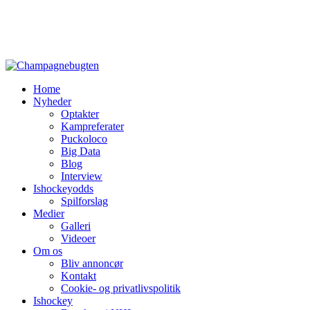
Home
Nyheder
Optakter
Kampreferater
Puckoloco
Big Data
Blog
Interview
Ishockeyodds
Spilforslag
Medier
Galleri
Videoer
Om os
Bliv annoncør
Kontakt
Cookie- og privatlivspolitik
Ishockey