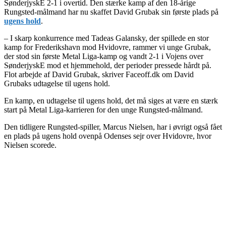
SønderjyskE 2-1 i overtid. Den stærke kamp af den 18-årige
Rungsted-målmand har nu skaffet David Grubak sin første plads på
ugens hold
.
– I skarp konkurrence med Tadeas Galansky, der spillede en stor
kamp for Frederikshavn mod Hvidovre, rammer vi unge Grubak,
der stod sin første Metal Liga-kamp og vandt 2-1 i Vojens over
SønderjyskE mod et hjemmehold, der perioder pressede hårdt på.
Flot arbejde af David Grubak, skriver Faceoff.dk om David
Grubaks udtagelse til ugens hold.
En kamp, en udtagelse til ugens hold, det må siges at være en stærk
start på Metal Liga-karrieren for den unge Rungsted-målmand.
Den tidligere Rungsted-spiller, Marcus Nielsen, har i øvrigt også fået
en plads på ugens hold ovenpå Odenses sejr over Hvidovre, hvor
Nielsen scorede.