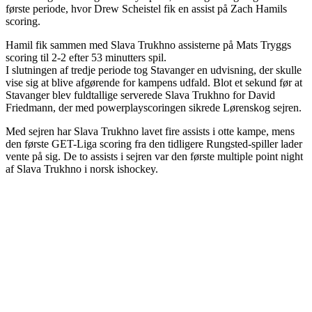
første periode, hvor Drew Scheistel fik en assist på Zach Hamils
scoring.
Hamil fik sammen med Slava Trukhno assisterne på Mats Tryggs
scoring til 2-2 efter 53 minutters spil.
I slutningen af tredje periode tog Stavanger en udvisning, der skulle
vise sig at blive afgørende for kampens udfald. Blot et sekund før at
Stavanger blev fuldtallige serverede Slava Trukhno for David
Friedmann, der med powerplayscoringen sikrede Lørenskog sejren.
Med sejren har Slava Trukhno lavet fire assists i otte kampe, mens
den første GET-Liga scoring fra den tidligere Rungsted-spiller lader
vente på sig. De to assists i sejren var den første multiple point night
af Slava Trukhno i norsk ishockey.