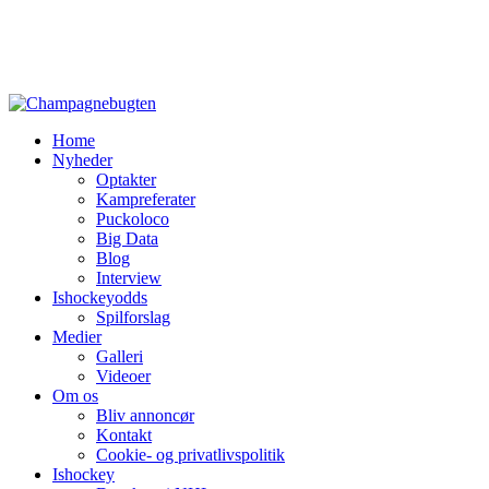
Home
Nyheder
Optakter
Kampreferater
Puckoloco
Big Data
Blog
Interview
Ishockeyodds
Spilforslag
Medier
Galleri
Videoer
Om os
Bliv annoncør
Kontakt
Cookie- og privatlivspolitik
Ishockey