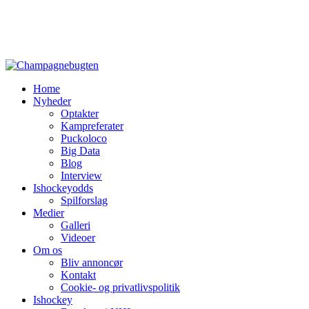
Home
Nyheder
Optakter
Kampreferater
Puckoloco
Big Data
Blog
Interview
Ishockeyodds
Spilforslag
Medier
Galleri
Videoer
Om os
Bliv annoncør
Kontakt
Cookie- og privatlivspolitik
Ishockey