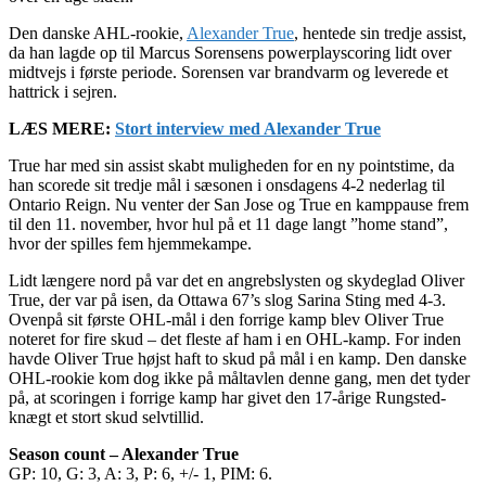
Den danske AHL-rookie,
Alexander True
, hentede sin tredje assist,
da han lagde op til Marcus Sorensens powerplayscoring lidt over
midtvejs i første periode. Sorensen var brandvarm og leverede et
hattrick i sejren.
LÆS MERE:
Stort interview med Alexander True
True har med sin assist skabt muligheden for en ny pointstime, da
han scorede sit tredje mål i sæsonen i onsdagens 4-2 nederlag til
Ontario Reign. Nu venter der San Jose og True en kamppause frem
til den 11. november, hvor hul på et 11 dage langt ”home stand”,
hvor der spilles fem hjemmekampe.
Lidt længere nord på var det en angrebslysten og skydeglad Oliver
True, der var på isen, da Ottawa 67’s slog Sarina Sting med 4-3.
Ovenpå sit første OHL-mål i den forrige kamp blev Oliver True
noteret for fire skud – det fleste af ham i en OHL-kamp. For inden
havde Oliver True højst haft to skud på mål i en kamp. Den danske
OHL-rookie kom dog ikke på måltavlen denne gang, men det tyder
på, at scoringen i forrige kamp har givet den 17-årige Rungsted-
knægt et stort skud selvtillid.
Season count – Alexander True
GP: 10, G: 3, A: 3, P: 6, +/- 1, PIM: 6.