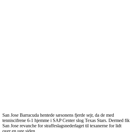
San Jose Barracuda hentede sæsonens fjerde sejr, da de med
tenniscifrene 6-1 hjemme i SAP Center slog Texas Stars. Dermed fik
San Jose revanche for straffeslagsnederlaget til texanerne for lidt
over en uge siden.