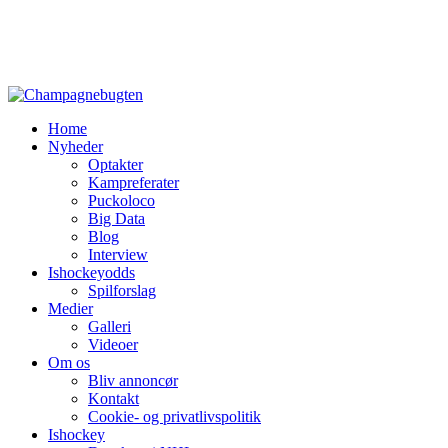
Home
Nyheder
Optakter
Kampreferater
Puckoloco
Big Data
Blog
Interview
Ishockeyodds
Spilforslag
Medier
Galleri
Videoer
Om os
Bliv annoncør
Kontakt
Cookie- og privatlivspolitik
Ishockey