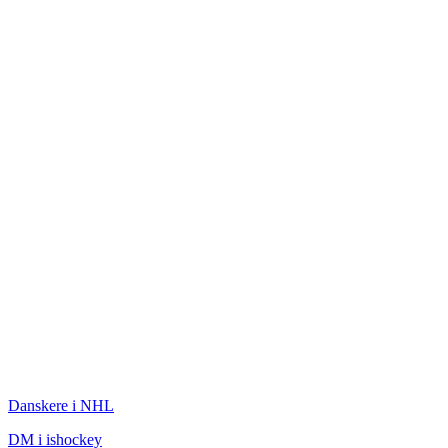
ISHOCKEY
Danskere i NHL
DM i ishockey