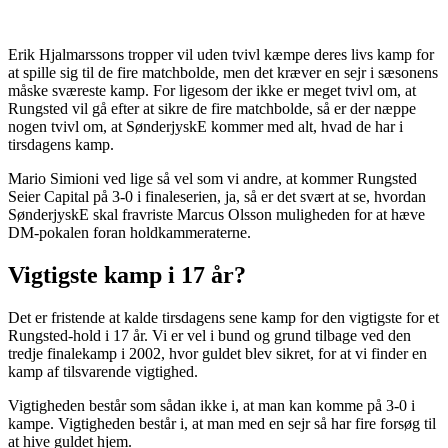
Erik Hjalmarssons tropper vil uden tvivl kæmpe deres livs kamp for
at spille sig til de fire matchbolde, men det kræver en sejr i sæsonens
måske sværeste kamp. For ligesom der ikke er meget tvivl om, at
Rungsted vil gå efter at sikre de fire matchbolde, så er der næppe
nogen tvivl om, at SønderjyskE kommer med alt, hvad de har i
tirsdagens kamp.
Mario Simioni ved lige så vel som vi andre, at kommer Rungsted
Seier Capital på 3-0 i finaleserien, ja, så er det svært at se, hvordan
SønderjyskE skal fravriste Marcus Olsson muligheden for at hæve
DM-pokalen foran holdkammeraterne.
Vigtigste kamp i 17 år?
Det er fristende at kalde tirsdagens sene kamp for den vigtigste for et
Rungsted-hold i 17 år. Vi er vel i bund og grund tilbage ved den
tredje finalekamp i 2002, hvor guldet blev sikret, for at vi finder en
kamp af tilsvarende vigtighed.
Vigtigheden består som sådan ikke i, at man kan komme på 3-0 i
kampe. Vigtigheden består i, at man med en sejr så har fire forsøg til
at hive guldet hjem.