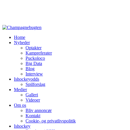
Home
Nyheder
Optakter
Kampreferater
Puckoloco
Big Data
Blog
Interview
Ishockeyodds
Spilforslag
Medier
Galleri
Videoer
Om os
Bliv annoncør
Kontakt
Cookie- og privatlivspolitik
Ishockey