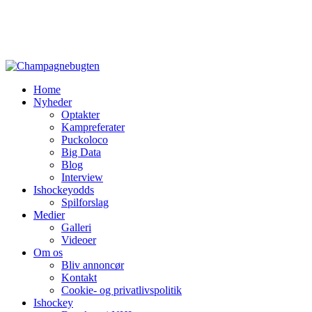
Home
Nyheder
Optakter
Kampreferater
Puckoloco
Big Data
Blog
Interview
Ishockeyodds
Spilforslag
Medier
Galleri
Videoer
Om os
Bliv annoncør
Kontakt
Cookie- og privatlivspolitik
Ishockey