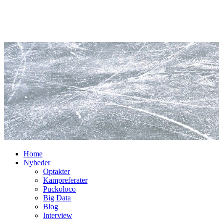
Home
Nyheder
Optakter
Kampreferater
Puckoloco
Big Data
Blog
Interview