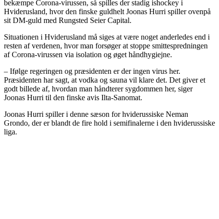
bekæmpe Corona-virussen, så spilles der stadig ishockey i
Hviderusland, hvor den finske guldhelt Joonas Hurri spiller ovenpå
sit DM-guld med Rungsted Seier Capital.
Situationen i Hviderusland må siges at være noget anderledes end i
resten af verdenen, hvor man forsøger at stoppe smittespredningen
af Corona-virussen via isolation og øget håndhygiejne.
– Ifølge regeringen og præsidenten er der ingen virus her.
Præsidenten har sagt, at vodka og sauna vil klare det. Det giver et
godt billede af, hvordan man håndterer sygdommen her, siger
Joonas Hurri til den finske avis Ilta-Sanomat.
Joonas Hurri spiller i denne sæson for hviderussiske Neman
Grondo, der er blandt de fire hold i semifinalerne i den hviderussiske
liga.