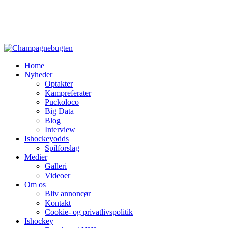
Home
Nyheder
Optakter
Kampreferater
Puckoloco
Big Data
Blog
Interview
Ishockeyodds
Spilforslag
Medier
Galleri
Videoer
Om os
Bliv annoncør
Kontakt
Cookie- og privatlivspolitik
Ishockey