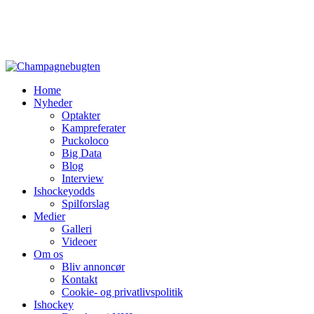
Home
Nyheder
Optakter
Kampreferater
Puckoloco
Big Data
Blog
Interview
Ishockeyodds
Spilforslag
Medier
Galleri
Videoer
Om os
Bliv annoncør
Kontakt
Cookie- og privatlivspolitik
Ishockey