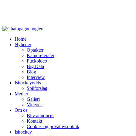
Home
Nyheder
Optakter
Kampreferater
Puckoloco
Big Data
Blog
Interview
Ishockeyodds
Spilforslag
Medier
Galleri
Videoer
Om os
Bliv annoncør
Kontakt
Cookie- og privatlivspolitik
Ishockey