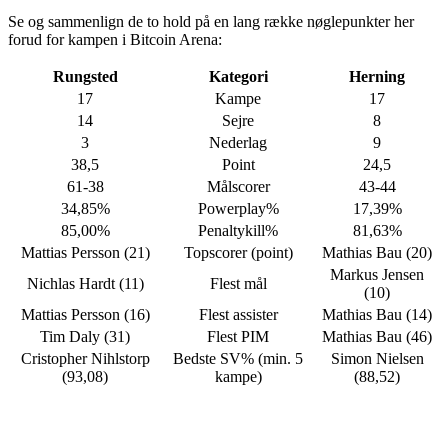
Se og sammenlign de to hold på en lang række nøglepunkter her
forud for kampen i Bitcoin Arena:
Rungsted
Kategori
Herning
17
Kampe
17
14
Sejre
8
3
Nederlag
9
38,5
Point
24,5
61-38
Målscorer
43-44
34,85%
Powerplay%
17,39%
85,00%
Penaltykill%
81,63%
Mattias Persson (21)
Topscorer (point)
Mathias Bau (20)
Markus Jensen
Nichlas Hardt (11)
Flest mål
(10)
Mattias Persson (16)
Flest assister
Mathias Bau (14)
Tim Daly (31)
Flest PIM
Mathias Bau (46)
Cristopher Nihlstorp
Bedste SV% (min. 5
Simon Nielsen
(93,08)
kampe)
(88,52)