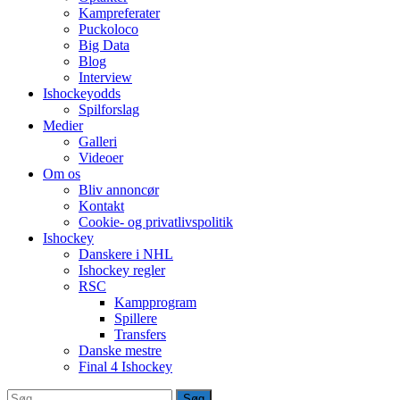
Kampreferater
Puckoloco
Big Data
Blog
Interview
Ishockeyodds
Spilforslag
Medier
Galleri
Videoer
Om os
Bliv annoncør
Kontakt
Cookie- og privatlivspolitik
Ishockey
Danskere i NHL
Ishockey regler
RSC
Kampprogram
Spillere
Transfers
Danske mestre
Final 4 Ishockey
Søg