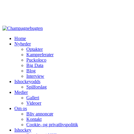
Home
Nyheder
Optakter
Kampreferater
Puckoloco
Big Data
Blog
Interview
Ishockeyodds
Spilforslag
Medier
Galleri
Videoer
Om os
Bliv annoncør
Kontakt
Cookie- og privatlivspolitik
Ishockey