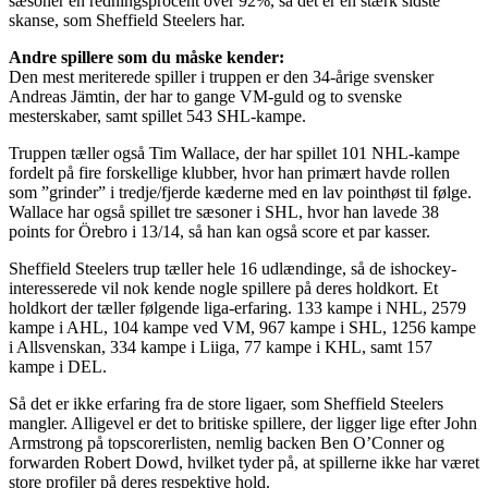
sæsoner en redningsprocent over 92%, så det er en stærk sidste
skanse, som Sheffield Steelers har.
Andre spillere som du måske kender:
Den mest meriterede spiller i truppen er den 34-årige svensker
Andreas Jämtin, der har to gange VM-guld og to svenske
mesterskaber, samt spillet 543 SHL-kampe.
Truppen tæller også Tim Wallace, der har spillet 101 NHL-kampe
fordelt på fire forskellige klubber, hvor han primært havde rollen
som ”grinder” i tredje/fjerde kæderne med en lav pointhøst til følge.
Wallace har også spillet tre sæsoner i SHL, hvor han lavede 38
points for Örebro i 13/14, så han kan også score et par kasser.
Sheffield Steelers trup tæller hele 16 udlændinge, så de ishockey-
interesserede vil nok kende nogle spillere på deres holdkort. Et
holdkort der tæller følgende liga-erfaring. 133 kampe i NHL, 2579
kampe i AHL, 104 kampe ved VM, 967 kampe i SHL, 1256 kampe
i Allsvenskan, 334 kampe i Liiga, 77 kampe i KHL, samt 157
kampe i DEL.
Så det er ikke erfaring fra de store ligaer, som Sheffield Steelers
mangler. Alligevel er det to britiske spillere, der ligger lige efter John
Armstrong på topscorerlisten, nemlig backen Ben O’Conner og
forwarden Robert Dowd, hvilket tyder på, at spillerne ikke har været
store profiler på deres respektive hold.