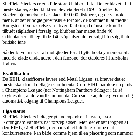
Sheffield Steelers er en af de store klubber i UK. Det er blevet til ni
mesterskaber, siden klubben blev etableret i 1991. Sheffields
Steelers hjemmebane har plads til 9.000 tilskuere, og de vil nok
mene, at det er nogle provinsielle forhold, de kommer til at møde i
Rungsted. Overraskelse var i hvert fald stor, da fansene kun fik
tilbudt ståpladser i forsalg, og klubben har måttet finde 40
siddepladser i tillæg til de 140 ståpladser, der er solgt i forsalg til de
britiske fans.
Så der bliver masser af muligheder for at bytte hockey memorabilia
med de glade englændere i den fanzone, der etableres i Hørsholm
Hallen.
Kvalifikation
Da EIHL klassificeres lavere end Metal Ligaen, så kræver det et
mesterskab for at deltage i Continental Cup. EIHL har ikke en plads
i Champions League (når Nottingham Panthers deltager i år, så
skyldes det, at de vandt Continental Cup sidste år, dette giver nemlig
automatisk adgang til Champions League).
Liga status
Sheffield Steelers indtager pt andenpladsen i ligaen, hvor
Nottingham Panthers har førstepladsen. Men det er tæt i toppen af
den EIHL, så Sheffield, der har spillet lidt flere kampe end
konkurrenterne, kan både komme hjem til en placering som nummer