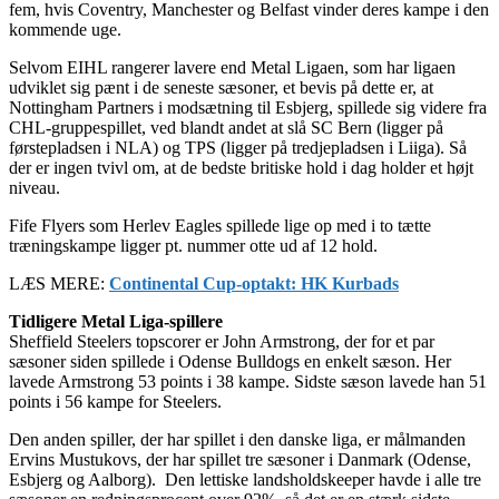
fem, hvis Coventry, Manchester og Belfast vinder deres kampe i den
kommende uge.
Selvom EIHL rangerer lavere end Metal Ligaen, som har ligaen
udviklet sig pænt i de seneste sæsoner, et bevis på dette er, at
Nottingham Partners i modsætning til Esbjerg, spillede sig videre fra
CHL-gruppespillet, ved blandt andet at slå SC Bern (ligger på
førstepladsen i NLA) og TPS (ligger på tredjepladsen i Liiga). Så
der er ingen tvivl om, at de bedste britiske hold i dag holder et højt
niveau.
Fife Flyers som Herlev Eagles spillede lige op med i to tætte
træningskampe ligger pt. nummer otte ud af 12 hold.
LÆS MERE:
Continental Cup-optakt: HK Kurbads
Tidligere Metal Liga-spillere
Sheffield Steelers topscorer er John Armstrong, der for et par
sæsoner siden spillede i Odense Bulldogs en enkelt sæson. Her
lavede Armstrong 53 points i 38 kampe. Sidste sæson lavede han 51
points i 56 kampe for Steelers.
Den anden spiller, der har spillet i den danske liga, er målmanden
Ervins Mustukovs, der har spillet tre sæsoner i Danmark (Odense,
Esbjerg og Aalborg). Den lettiske landsholdskeeper havde i alle tre