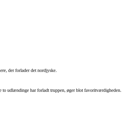
lere, der forlader det nordjyske.
re to udlændinge har forladt truppen, øger blot favoritværdigheden.