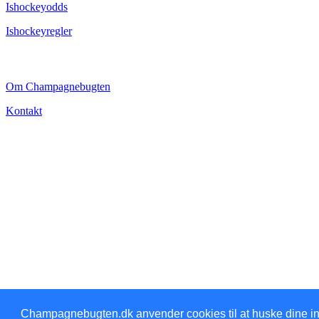
Ishockeyodds
Ishockeyregler
CHAMPAGNEBUGTEN
Om Champagnebugten
Kontakt
Champagnebugten.dk anvender cookies til at huske dine inds