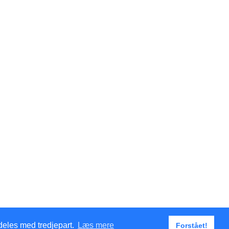
deles med tredjepart.
Læs mere
Forstået!