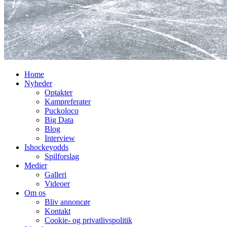
Home
Nyheder
Optakter
Kampreferater
Puckoloco
Big Data
Blog
Interview
Ishockeyodds
Spilforslag
Medier
Galleri
Videoer
Om os
Bliv annoncør
Kontakt
Cookie- og privatlivspolitik