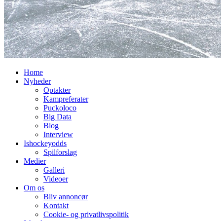
Home
Nyheder
Optakter
Kampreferater
Puckoloco
Big Data
Blog
Interview
Ishockeyodds
Spilforslag
Medier
Galleri
Videoer
Om os
Bliv annoncør
Kontakt
Cookie- og privatlivspolitik