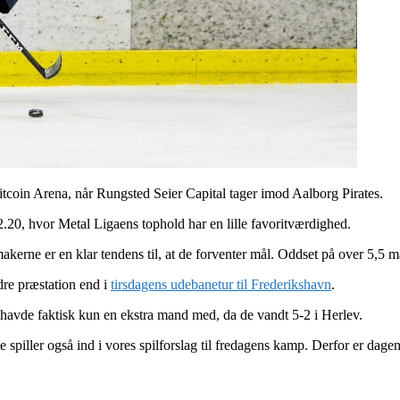
itcoin Arena, når Rungsted Seier Capital tager imod Aalborg Pirates.
2.20, hvor Metal Ligaens tophold har en lille favoritværdighed.
akerne er en klar tendens til, at de forventer mål. Oddset på over 5,5 må
re præstation end i
tirsdagens udebanetur til Frederikshavn
.
 havde faktisk kun en ekstra mand med, da de vandt 5-2 i Herlev.
e spiller også ind i vores spilforslag til fredagens kamp. Derfor er dag