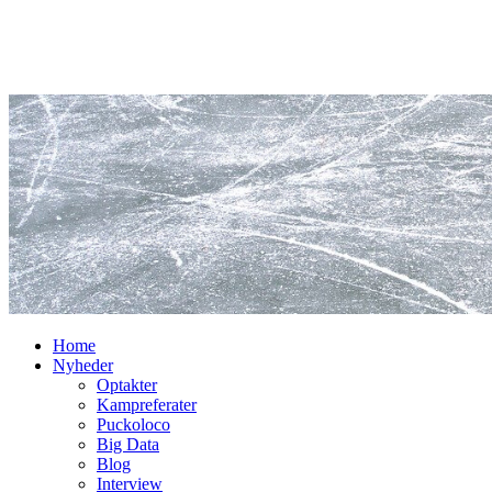
Home
Nyheder
Optakter
Kampreferater
Puckoloco
Big Data
Blog
Interview