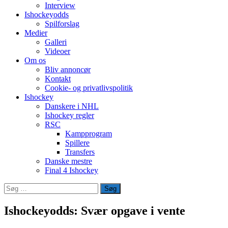
Interview
Ishockeyodds
Spilforslag
Medier
Galleri
Videoer
Om os
Bliv annoncør
Kontakt
Cookie- og privatlivspolitik
Ishockey
Danskere i NHL
Ishockey regler
RSC
Kampprogram
Spillere
Transfers
Danske mestre
Final 4 Ishockey
Søg
efter:
Ishockeyodds: Svær opgave i vente