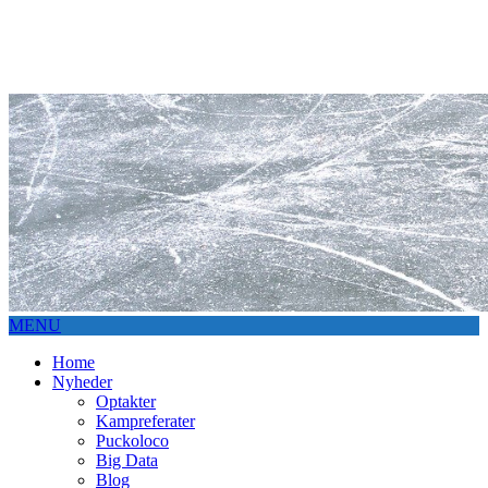
MENU
Home
Nyheder
Optakter
Kampreferater
Puckoloco
Big Data
Blog