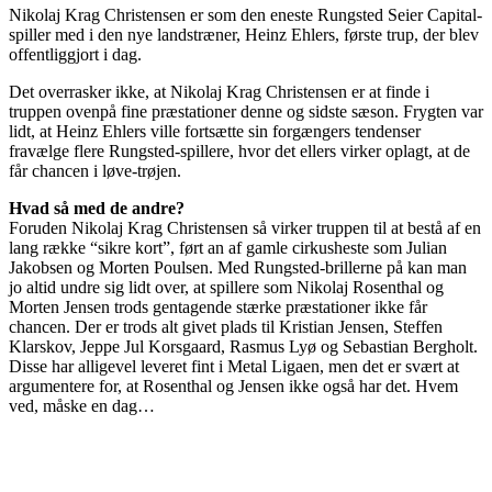
Nikolaj Krag Christensen er som den eneste Rungsted Seier Capital-
spiller med i den nye landstræner, Heinz Ehlers, første trup, der blev
offentliggjort i dag.
Det overrasker ikke, at Nikolaj Krag Christensen er at finde i
truppen ovenpå fine præstationer denne og sidste sæson. Frygten var
lidt, at Heinz Ehlers ville fortsætte sin forgængers tendenser
fravælge flere Rungsted-spillere, hvor det ellers virker oplagt, at de
får chancen i løve-trøjen.
Hvad så med de andre?
Foruden Nikolaj Krag Christensen så virker truppen til at bestå af en
lang række “sikre kort”, ført an af gamle cirkusheste som Julian
Jakobsen og Morten Poulsen. Med Rungsted-brillerne på kan man
jo altid undre sig lidt over, at spillere som Nikolaj Rosenthal og
Morten Jensen trods gentagende stærke præstationer ikke får
chancen. Der er trods alt givet plads til Kristian Jensen, Steffen
Klarskov, Jeppe Jul Korsgaard, Rasmus Lyø og Sebastian Bergholt.
Disse har alligevel leveret fint i Metal Ligaen, men det er svært at
argumentere for, at Rosenthal og Jensen ikke også har det. Hvem
ved, måske en dag…