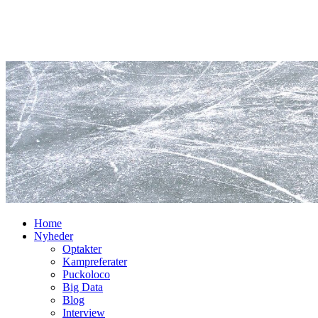
Home
Nyheder
Optakter
Kampreferater
Puckoloco
Big Data
Blog
Interview