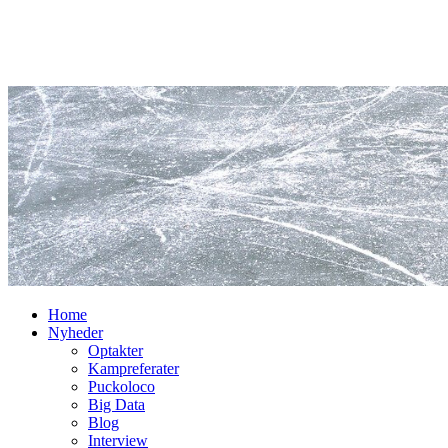
Home
Nyheder
Optakter
Kampreferater
Puckoloco
Big Data
Blog
Interview