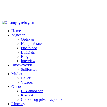
Home
Nyheder
Optakter
Kampreferater
Puckoloco
Big Data
Blog
Interview
Ishockeyodds
Spilforslag
Medier
Galleri
Videoer
Om os
Bliv annoncør
Kontakt
Cookie- og privatlivspolitik
Ishockey