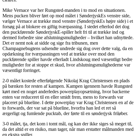
Mike Vernace var her Rungsted-manden i to mod en situationen.
Mens pucken bliver ført op mod målet i SønderjyskEs venstre side,
vælger Vernace at trække mod venstre (SønderjyskEs højre side) i et
forsøg på at blokere en giftig tværpasning. I stedet efterlod det dog
den puckførende SønderjyskE-spiller helt fri til at trække ind og
dermed forbedre sine afslutningsmuligheder – hvilket han udnyttede.
Det er nemt nok at sidde og sige fra tribunen, men
Champagnebugtens udsendte undrede sig dog over dette valg, da en
opdækning for tværpasningen ved at trække over mod den
puckførende spiller havde efterladt Lindskoug med væsentligt bedre
muligheder for at stoppe et skud, hvor afslutningsmulighederne var
væsentligt forringet.
2-0 målet kostede efterfølgende Nikolaj Krag Christensen en plads
på bænken for resten af kampen. Kampen igennem havde Rungsted
kørt med en noget anderledes powerplayopsætning, hvor backerne
enten var reduceret til en eller smidt frem, mens to forwards var
placeret på blueline. I dette powerplay var Krag Christensen en af de
to forwards, der var sat på blueline, hvorfra han led et ret så
ærgerligt og fumlende pucktab, der førte til en sønderjysk friløber.
3-0 målet, tja, det kom i tomt mål, og kan der ikke siges så meget til,
da det altid er en risiko, man tager, når man erstatter målmanden med
en ekstra spiller.