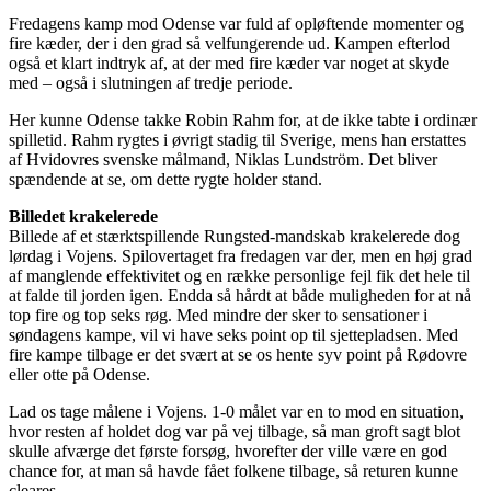
Fredagens kamp mod Odense var fuld af opløftende momenter og
fire kæder, der i den grad så velfungerende ud. Kampen efterlod
også et klart indtryk af, at der med fire kæder var noget at skyde
med – også i slutningen af tredje periode.
Her kunne Odense takke Robin Rahm for, at de ikke tabte i ordinær
spilletid. Rahm rygtes i øvrigt stadig til Sverige, mens han erstattes
af Hvidovres svenske målmand, Niklas Lundström. Det bliver
spændende at se, om dette rygte holder stand.
Billedet krakelerede
Billede af et stærktspillende Rungsted-mandskab krakelerede dog
lørdag i Vojens. Spilovertaget fra fredagen var der, men en høj grad
af manglende effektivitet og en række personlige fejl fik det hele til
at falde til jorden igen. Endda så hårdt at både muligheden for at nå
top fire og top seks røg. Med mindre der sker to sensationer i
søndagens kampe, vil vi have seks point op til sjettepladsen. Med
fire kampe tilbage er det svært at se os hente syv point på Rødovre
eller otte på Odense.
Lad os tage målene i Vojens. 1-0 målet var en to mod en situation,
hvor resten af holdet dog var på vej tilbage, så man groft sagt blot
skulle afværge det første forsøg, hvorefter der ville være en god
chance for, at man så havde fået folkene tilbage, så returen kunne
cleares.