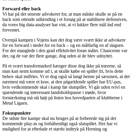
Forward eller back
Vi har på det seneste advokeret for, at man måske skulle se på en
back som ottende udlænding i et forsøg på at stabilisere defensiven,
da vores big data-analyser har vist, at vi lukker flere mål ind end
forventet.
Ovenpå kampen i Vojens kan det dog være svært ikke at advokere
for en forward i stedet for en back – og en målfarlig en af slagsen.
For der manglede i den grad effektivitet foran målet. Chancerne var
der, og de var der flere gange, dog uden at de blev udnyttet.
På et svært transfermarked hænger disse dog ikke på træerne, så
man kan nemt komme ud i, at skulle købe en spiller fri, hvis dette
behov skal indfries. Vi er dog også så langt henne på sæsonen, at det
nærmest må være et krav, at den pågældende spiller har EU-pas,
hvis vedkommende skal i kamp før slutspillet. Vi går uden tvivl en
spændende og interessant landsholdspause i møde, hvor
forstærkning må stå højt på listen hos hovedparten af klubberne i
Metal Ligaen.
Fokuspunkter
De sidste fire kampe skal nu bruges på at forberede sig på det
kommende play-in og forhåbentligt også slutspillet. Her har vi
mulighed for at efterlade et stærkt indtryk på Herning og